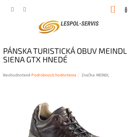
Prejsť
NÁKUP
na
obsah
KOŠÍK
PÁNSKA TURISTICKÁ OBUV MEINDL
SIENA GTX HNEDÉ
Priemerné
Neohodnotené
Podrobnosti hodnotenia
Značka:
MEINDL
hodnotenie
produktu
je
0,0
z
5
hviezdičiek.