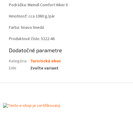
Podrážka: Meindl Comfort Hiker II
Hmotnosť: cca 1060 g/pár
Farba: tmavo hnedá
Produktové číslo: 5222-46
Dodatočné parametre
Kategória
:
Turistická obuv
EAN
:
Zvoľte variant
Z
á
p
ä
t
i
e