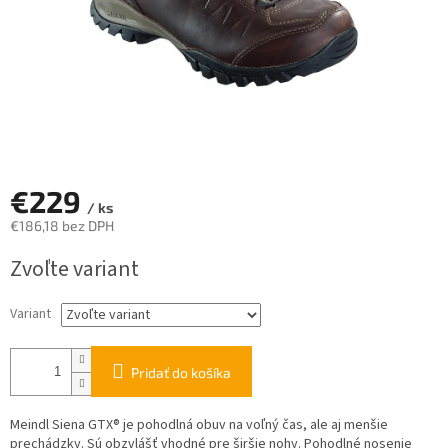
€229
/ ks
€186,18 bez DPH
Jednotková
Zvoľte variant
cena:
Variant
Pridať do košíka
Meindl Siena GTX® je pohodlná obuv na voľný čas, ale aj menšie
prechádzky. Sú obzvlášť vhodné pre širšie nohy. Pohodlné nosenie