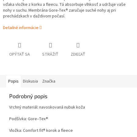
vďaka vložke z korku a fleecu. Tá absorbuje vlhkosť a udržuje vaše
nohy v suchu. Membrána Gore-Tex® zaručuje suché nohy aj pri
prechádzkach v daždivom počasí.
Detailné informácie
OPÝTAŤ SA
STRÁŽIŤ
ZDIEĽAŤ
Popis
Diskusia
Značka
Podrobný popis
Vrchný materiál: navoskovaná nubuk koža
Podšívka: Gore–Tex®
Vložka: Comfort fit® korok a fleece