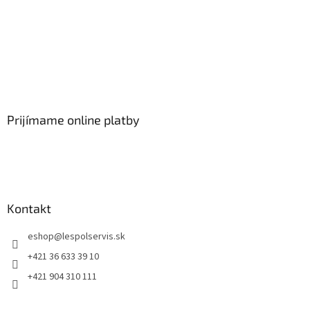
Prijímame online platby
Kontakt
eshop
@
lespolservis.sk
+421 36 633 39 10
+421 904 310 111