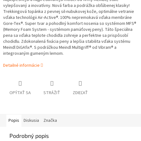
vylepšovaný a inovatívny. Nová farba a podrážka obľúbenej klasiky!
Trekkingová topánka z pevnej sil-nubukovej kože, optimálne vetranie
vďaka technológii Air-Active®. 100% nepremokavá vďaka membráne
Gore-Tex®. Super tvar a pohodlný komfort nosenia so systémom MFS®
(Memory Foam System - systémom pamäťovej peny). Táto špeciálna
pena sa vďaka teplote chodidla zohreje a perfektne sa prispôsobí
chodidlu. Zdokonalená fixácia peny a lepšia stabilita vďaka systému
Meindl DiGAfix®. S podrážkou Meindl Multigriff® od Vibram® a
integrovaným gumeným lemom.
Detailné informácie
OPÝTAŤ SA
STRÁŽIŤ
ZDIEĽAŤ
Popis
Diskusia
Značka
Podrobný popis