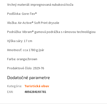
Vrchný materiál: impregnovaná nubuková koža
Podšívka: Gore-Tex®
Vložka: Air-Active® Soft Print drysole
Podrážka: Vibram® gumová podrážka s rámovou technológiou
Výška sáry: 17 cm
Hmotnosť: cca 1780 g/pár
Farba: orange/brown
Produktové číslo: 2929-76
Dodatočné parametre
Kategória
:
Turistická obuv
EAN
:
4056284193781
Z