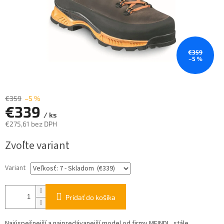
€359
–5 %
€359
–5 %
€339
/ ks
€275,61 bez DPH
Jednotková
Zvoľte variant
cena:
Variant
Pridať do košíka
Najúspešnejší a najpredávanejší model od firmy MEINDL, stále