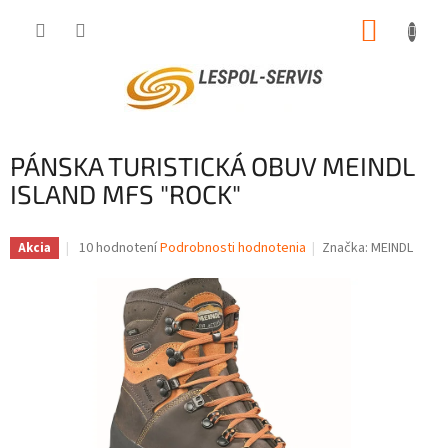
Prejsť
NÁKUP
na
obsah
KOŠÍK
PÁNSKA TURISTICKÁ OBUV MEINDL
ISLAND MFS "ROCK"
Priemerné
10 hodnotení
Podrobnosti hodnotenia
Značka:
MEINDL
Akcia
hodnotenie
produktu
je
3,7
z
5
hviezdičiek.