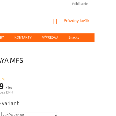
Prihlásenie
NÁKUPNÝ
Prázdny košík
KOŠÍK
ŽBY
KONTAKTY
VÝPREDAJ
Značky
AYA MFS
0 %
59
/ ks
bez DPH
ová
 variant