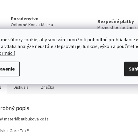
Poradenstvo
Bezpečné platby
Odborné Konzultácie a
Možnosť bezpečnej on
Poradenstvo pri výbere
Platby
produktov
me súbory cookie, aby sme vám umožnili pohodlné prehliadanie 
 a vďaka analýze neustále zlepšovali jej funkcie, výkon a použiteľn
Servis
formácií
Kvalitný záručný aj pozáručný servis
Viac o našich servisných službách ....
avenie
Súh
s
Diskusia
Značka
robný popis
ný materiál: nubuková koža
ívka: Gore-Tex®