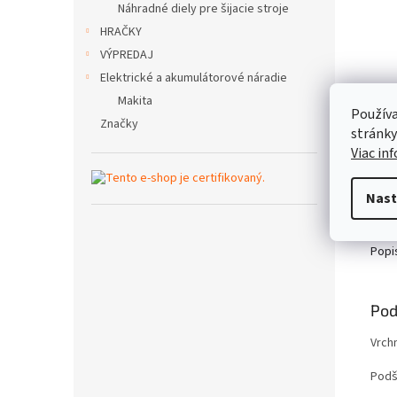
Náhradné diely pre šijacie stroje
HRAČKY
VÝPREDAJ
Elektrické a akumulátorové náradie
Makita
Používa
Značky
stránky
Viac in
Nast
Popi
Pod
Vrch
Podš