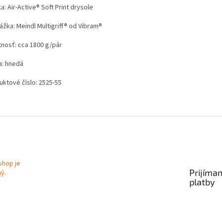
a: Air-Active® Soft Print drysole
ážka: Meindl Multigriff® od Vibram®
nosť: cca 1800 g/pár
a: hnedá
uktové číslo: 2525-55
Prijíma
platby