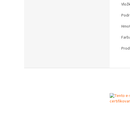
Vložk
Podr
Hmot
Farb
Prod
Z
á
p
ä
t
i
e