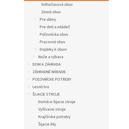
Voľnočasová obuv
Zimná obuv
Pre dámy
Pre deti a mládež
Poľovnícka obuv
Pracovná obuv
Doplnky k obuvi
Nože a výbava
DOM A ZÁHRADA
ZÁHRADNÉ NÁRADIE
POĽOVNÍCKE POTREBY
Lesníctvo
ŠIJACIE STROJE
Domáce šijacie stroje
Vyšívacie stroje
Krajčírske potreby
Šijacie ihly