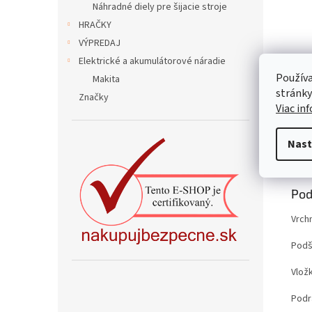
Náhradné diely pre šijacie stroje
HRAČKY
VÝPREDAJ
Elektrické a akumulátorové náradie
Používa
Makita
stránky
Značky
Viac in
Nast
Popi
Pod
Vrch
Podš
Vložk
Podrá