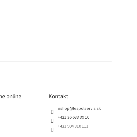
me online
Kontakt
eshop
@
lespolservis.sk
+421 36 633 39 10
+421 904 310 111