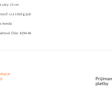
a sáry: 13 cm
nosť: cca 1420 g/pár
a: hnedá
uktové číslo: 4294-46
Prijíma
platby