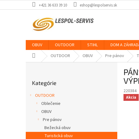
Prejsť
+421 36 633 39 10
eshop@lespolservis.sk
na
obsah
OBUV
OUTDOOR
STIHL
DOM A ZÁHRAD
Domov
OUTDOOR
OBUV
Pre pánov
T
B
PÁN
o
Preskočiť
č
VÝP
Kategórie
kategórie
n
220384
ý
OUTDOOR
Akcia
p
Oblečenie
a
OBUV
n
e
Pre pánov
l
Bežecká obuv
Turistická obuv