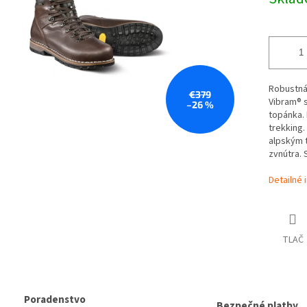
cena:
Robustná 
€379
Vibram® 
–26 %
topánka. 
trekking.
alpským t
zvnútra. 
Detailné 
TLAČ
Poradenstvo
Bezpečné platby