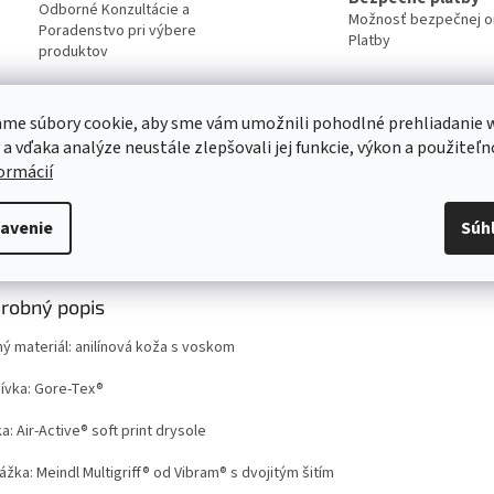
Odborné Konzultácie a
Možnosť bezpečnej on
Poradenstvo pri výbere
Platby
produktov
Servis
me súbory cookie, aby sme vám umožnili pohodlné prehliadanie 
Kvalitný záručný aj pozáručný servis
 a vďaka analýze neustále zlepšovali jej funkcie, výkon a použiteľn
Viac o našich servisných službách ....
formácií
avenie
Súh
s
Diskusia
Značka
robný popis
ný materiál: anilínová koža s voskom
ívka: Gore-Tex®
a: Air-Active® soft print drysole
žka: Meindl Multigriff® od Vibram® s dvojitým šitím