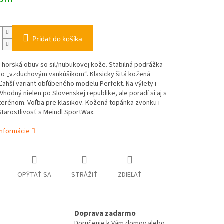
Pridať do košíka
horská obuv so sil/nubukovej kože. Stabilná podrážka
so „vzduchovým vankúšikom“. Klasicky šitá kožená
Ľahší variant obľúbeného modelu Perfekt. Na výlety i
 Vhodný nielen po Slovenskej republike, ale poradí si aj s
erénom. Voľba pre klasikov. Kožená topánka zvonku i
Starostlivosť s Meindl SportWax.
informácie
OPÝTAŤ SA
STRÁŽIŤ
ZDIEĽAŤ
Doprava zadarmo
Doručenie k Vám domov alebo