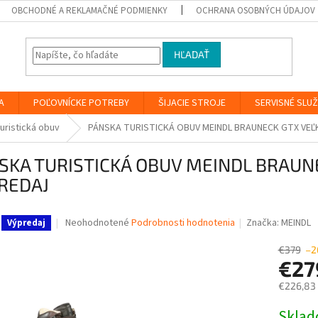
OBCHODNÉ A REKLAMAČNÉ PODMIENKY
OCHRANA OSOBNÝCH ÚDAJOV
HĽADAŤ
A
POĽOVNÍCKE POTREBY
ŠIJACIE STROJE
SERVISNÉ SLU
uristická obuv
PÁNSKA TURISTICKÁ OBUV MEINDL BRAUNECK GTX VEĽ
SKA TURISTICKÁ OBUV MEINDL BRAUNE
REDAJ
Priemerné
Neohodnotené
Podrobnosti hodnotenia
Značka:
MEINDL
Výpredaj
hodnotenie
produktu
€379
–2
je
€2
0,0
€226,83
z
5
Jednotk
Skla
hviezdičiek.