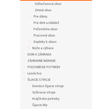
Voľnočasová obuv
Zimná obuv
Pre dámy
Pre deti a mládež
Poľovnícka obuv
Pracovná obuv
Doplnky k obuvi
Nože a výbava
DOM A ZÁHRADA
ZÁHRADNÉ NÁRADIE
POĽOVNÍCKE POTREBY
Lesníctvo
ŠIJACIE STROJE
Domáce šijacie stroje
Vyšívacie stroje
Krajčírske potreby
Šijacie ihly