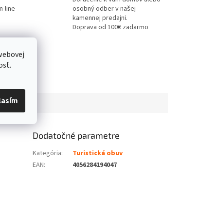
-line
osobný odber v našej
kamennej predajni.
Doprava od 100€ zadarmo
webovej
osť.
lasím
Dodatočné parametre
Kategória
:
Turistická obuv
EAN
:
4056284194047