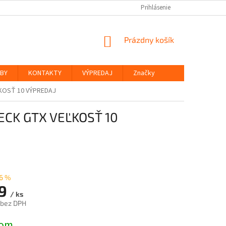
Prihlásenie
NÁKUPNÝ
Prázdny košík
KOŠÍK
ŽBY
KONTAKTY
VÝPREDAJ
Značky
KOSŤ 10 VÝPREDAJ
CK GTX VEĽKOSŤ 10
6 %
79
/ ks
 bez DPH
ová
dom