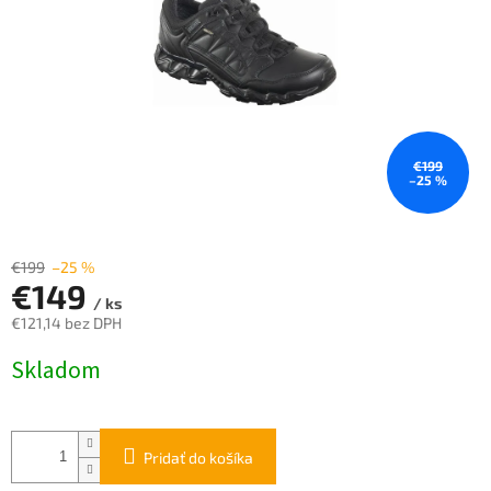
€199
–25 %
€199
–25 %
€149
/ ks
€121,14 bez DPH
Jednotková
Skladom
cena:
Pridať do košíka