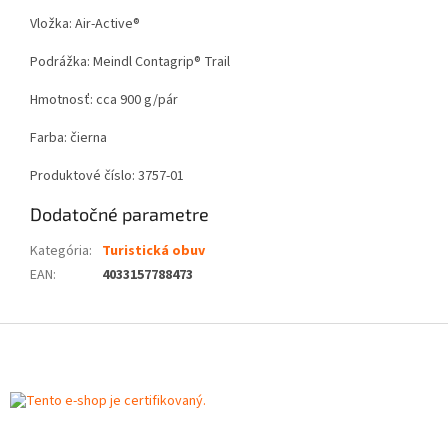
Vložka: Air-Active®
Podrážka: Meindl Contagrip® Trail
Hmotnosť: cca 900 g/pár
Farba: čierna
Produktové číslo: 3757-01
Dodatočné parametre
Kategória
:
Turistická obuv
EAN
:
4033157788473
Z
á
p
ä
t
i