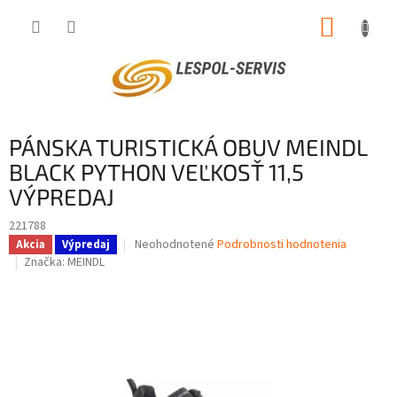
Prejsť
NÁKUP
na
obsah
KOŠÍK
PÁNSKA TURISTICKÁ OBUV MEINDL
BLACK PYTHON VEĽKOSŤ 11,5
VÝPREDAJ
221788
Priemerné
Neohodnotené
Podrobnosti hodnotenia
Akcia
Výpredaj
hodnotenie
Značka:
MEINDL
produktu
je
0,0
z
5
hviezdičiek.