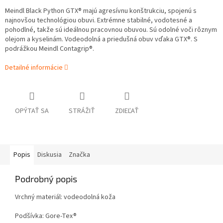
Meindl Black Python GTX® majú agresívnu konštrukciu, spojenú s
najnovšou technológiou obuvi. Extrémne stabilné, vodotesné a
pohodlné, takže sú ideálnou pracovnou obuvou. Sú odolné voči rôznym
olejom a kyselinám. Vodeodolná a priedušná obuv vďaka GTX®. S
podrážkou Meindl Contagrip®.
Detailné informácie
OPÝTAŤ SA
STRÁŽIŤ
ZDIEĽAŤ
Popis
Diskusia
Značka
Podrobný popis
Vrchný materiál: vodeodolná koža
Podšívka: Gore-Tex®