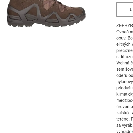
ZEPHYR 
Označeni
obuv. Bo
elitných
precízne
s dôrazo
Vrchná č
semišove
oderu od
nylonový
priedušn
klimatic
medzipod
úroveň 
zaisťuje
teréne. 
sa vyráb
výhradne