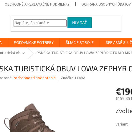
OBCHODNÉ A REKLAMAČNÉ PODMIENKY
OCHRANA OSOBNÝCH ÚDAJOV
HĽADAŤ
A
POĽOVNÍCKE POTREBY
ŠIJACIE STROJE
SERVISNÉ SLU
uristická obuv
PÁNSKA TURISTICKÁ OBUV LOWA ZEPHYR GTX MID MK
SKA TURISTICKÁ OBUV LOWA ZEPHYR
né
notené
Podrobnosti hodnotenia
Značka:
LOWA
nie
€19
u
€159,35 
Jednotk
Zvoľte
cena:
iek.
Variant