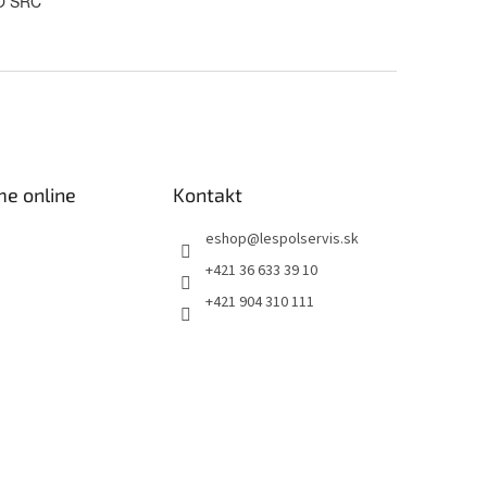
RO SRC
me online
Kontakt
eshop
@
lespolservis.sk
+421 36 633 39 10
+421 904 310 111