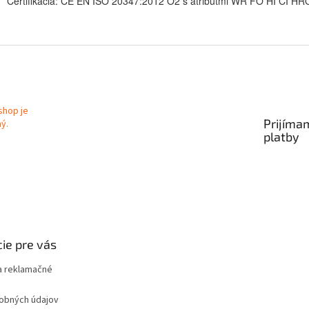
Certifikácia: CE EN ISO 20347:2012 O2 s atribútmi WR FO HI CI H
Prijíma
platby
ie pre vás
 reklamačné
obných údajov