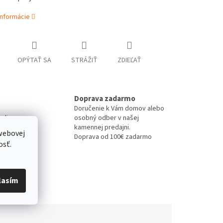
informácie
OPÝTAŤ SA
STRÁŽIŤ
ZDIEĽAŤ
Doprava zadarmo
Doručenie k Vám domov alebo
-line
osobný odber v našej
kamennej predajni.
webovej
Doprava od 100€ zadarmo
osť.
lasím