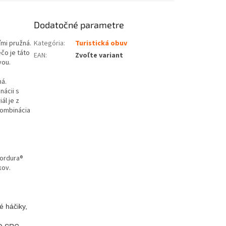
Dodatočné parametre
mi pružná.
Kategória
:
Turistická obuv
čo je táto
EAN
:
Zvoľte variant
vou.
ná.
nácii s
ál je z
kombinácia
Cordura®
kov.
é háčiky,