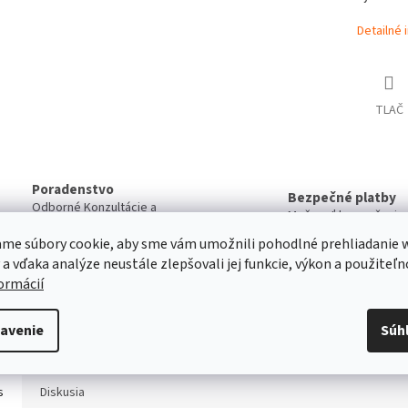
Detailné 
TLAČ
Poradenstvo
Bezpečné platby
Odborné Konzultácie a
Možnosť bezpečnej on
Poradenstvo pri výbere
Platby
produktov
me súbory cookie, aby sme vám umožnili pohodlné prehliadanie 
 a vďaka analýze neustále zlepšovali jej funkcie, výkon a použiteľn
formácií
Servis
Kvalitný záručný aj pozáručný servis
Viac o našich servisných službách ....
avenie
Súh
s
Diskusia