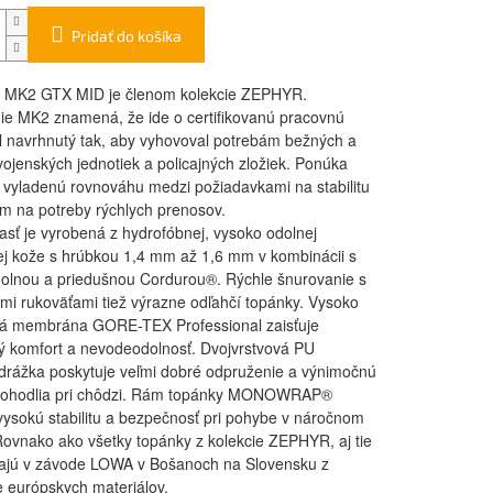
Pridať do košíka
MK2 GTX MID je členom kolekcie ZEPHYR.
e MK2 znamená, že ide o certifikovanú pracovnú
l navrhnutý tak, aby vyhovoval potrebám bežných a
 vojenských jednotiek a policajných zložiek. Ponúka
 vyladenú rovnováhu medzi požiadavkami na stabilitu
m na potreby rýchlych prenosov.
asť je vyrobená z hydrofóbnej, vysoko odolnej
j kože s hrúbkou 1,4 mm až 1,6 mm v kombinácii s
olnou a priedušnou Cordurou®. Rýchle šnurovanie s
mi rukoväťami tiež výrazne odľahčí topánky. Vysoko
á membrána GORE-TEX Professional zaisťuje
ký komfort a nevodeodolnosť. Dvojvrstvová PU
rážka poskytuje veľmi dobré odpruženie a výnimočnú
pohodlia pri chôdzi. Rám topánky MONOWRAP®
 vysokú stabilitu a bezpečnosť pri pohybe v náročnom
Rovnako ako všetky topánky z kolekcie ZEPHYR, aj tie
ajú v závode LOWA v Bošanoch na Slovensku z
 európskych materiálov.