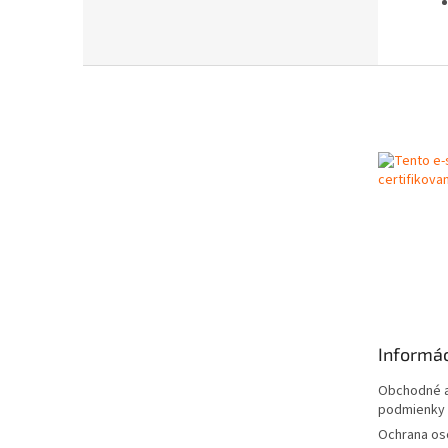
Z
á
p
ä
t
i
e
Informác
Obchodné a
podmienky
Ochrana os