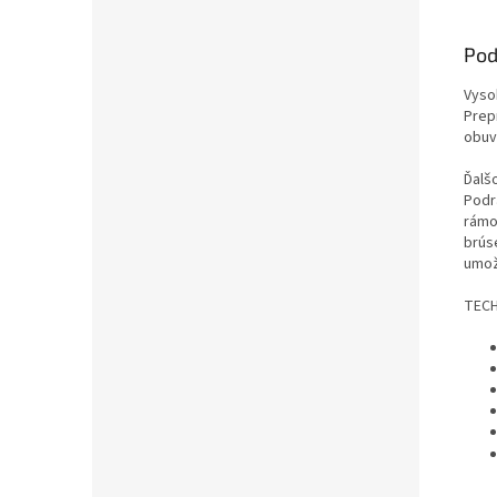
Pod
Vyso
Prep
obuv
Ďalš
Podr
rámo
brús
umož
TEC