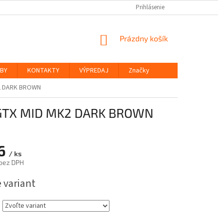
Prihlásenie
NÁKUPNÝ
Prázdny košík
KOŠÍK
ŽBY
KONTAKTY
VÝPREDAJ
Značky
2 DARK BROWN
 GTX MID MK2 DARK BROWN
6
/ ks
bez DPH
ová
 variant