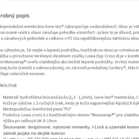
robný popis
kopriedušná membrána Gore-tex® zabezpečuje vodeodolnosť. Obuv je veľ
racované vnútro obuvi zaručuje pohodlie a komfort - práve to je dôvod, pre
 u zásahových jednotiek a celkovo v PZ tou najobľúbenejšou taktickou obu
ou výhodou je, že nejde o lepenú podrážku, konštrukcia obuvi je vstrekova
ážka s prirodzene terénnym dezénom značky Lowa (typ Cross II) je v kombi
m Monowrap® oveľa stabilnejšia ako bežné lepené podrážky. Vrchný materi
enej kože (semiš) a oderuvzdornej, no zároveň priedušnej Cordury®, táto 
ňuje celoročné nosenie.
HNOLÓGIE
Materiál: hydrofóbna brúsená koža (1,3 - 1,5mm), Gore-tex® membrána, 
Koža je výlučne z 2-ročných (vek, kedy je koža najpevnejšia) Alpských bý
Medzipodošva: komfortná pena "PU"
Podošva: Lowa cross II s konštrukčným rámom "Monowrap®" pre stabilitu
Výška pri veľkosti UK 9: 19cm
Šnurovanie: dvojzónové, nylonové remienky, I-Lock a uzavreté kovov
zámok jazyka na skrytie koncov