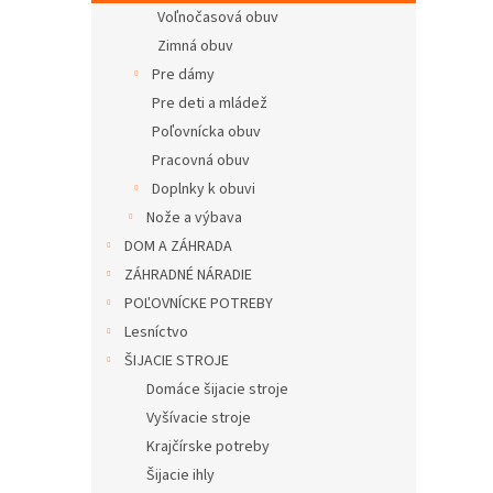
Voľnočasová obuv
Zimná obuv
Pre dámy
Pre deti a mládež
Poľovnícka obuv
Pracovná obuv
Doplnky k obuvi
Nože a výbava
DOM A ZÁHRADA
ZÁHRADNÉ NÁRADIE
POĽOVNÍCKE POTREBY
Lesníctvo
ŠIJACIE STROJE
Domáce šijacie stroje
Vyšívacie stroje
Krajčírske potreby
Šijacie ihly