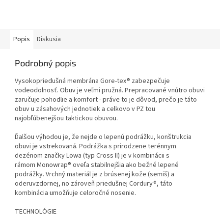
Popis
Diskusia
Podrobný popis
Vysokopriedušná membrána Gore-tex® zabezpečuje
vodeodolnosť. Obuv je veľmi pružná. Prepracované vnútro obuvi
zaručuje pohodlie a komfort - práve to je dôvod, prečo je táto
obuv u zásahových jednotiek a celkovo v PZ tou
najobľúbenejšou taktickou obuvou.
Ďalšou výhodou je, že nejde o lepenú podrážku, konštrukcia
obuvi je vstrekovaná. Podrážka s prirodzene terénnym
dezénom značky Lowa (typ Cross II) je v kombinácii s
rámom Monowrap® oveľa stabilnejšia ako bežné lepené
podrážky. Vrchný materiál je z brúsenej kože (semiš) a
oderuvzdornej, no zároveň priedušnej Cordury®, táto
kombinácia umožňuje celoročné nosenie.
TECHNOLÓGIE