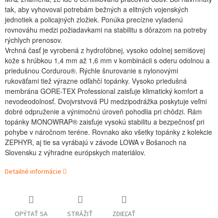
tak, aby vyhovoval potrebám bežných a elitných vojenských
jednotiek a policajných zložiek. Ponúka precízne vyladenú
rovnováhu medzi požiadavkami na stabilitu s dôrazom na potreby
rýchlych prenosov.
Vrchná časť je vyrobená z hydrofóbnej, vysoko odolnej semišovej
kože s hrúbkou 1,4 mm až 1,6 mm v kombinácii s oderu odolnou a
priedušnou Cordurou®. Rýchle šnurovanie s nylonovými
rukoväťami tiež výrazne odľahčí topánky. Vysoko priedušná
membrána GORE-TEX Professional zaisťuje klimatický komfort a
nevodeodolnosť. Dvojvrstvová PU medzipodrážka poskytuje veľmi
dobré odpruženie a výnimočnú úroveň pohodlia pri chôdzi. Rám
topánky MONOWRAP® zaisťuje vysokú stabilitu a bezpečnosť pri
pohybe v náročnom teréne. Rovnako ako všetky topánky z kolekcie
ZEPHYR, aj tie sa vyrábajú v závode LOWA v Bošanoch na
Slovensku z výhradne európskych materiálov.
Detailné informácie
OPÝTAŤ SA
STRÁŽIŤ
ZDIEĽAŤ