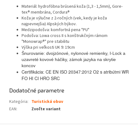
Materiál: hydrofóbna brúsená koža (1,3 - 1,5mm), Gore-
tex® membrána, Cordura®
Koža je výlučne z 2-ročných (vek, kedy je koža
najpevnejšia) Alpských býkov.
Medzipodošva: komfortná pena "PU"
Podošva: Lowa cross II s konštrukčným rámom
"Monowrap®" pre stabilitu
Výška pri veľkosti UK 9: 19cm
Šnurovanie: dvojzónové, nylonové remienky, I-Lock a
uzavreté kovové háčiky, zámok jazyka na skrytie
koncov
Certifikácia: CE EN ISO 20347:2012 O2 s atribútmi WR
FO HI CI HRO SRC
Dodatočné parametre
Kategória
:
Turistická obuv
EAN
:
Zvoľte variant
Z
á