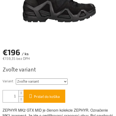
€196
/ ks
€159,35 bez DPH
Jednotková
Zvoľte variant
cena:
Variant
Pridať do košíka
ZEPHYR MK2 GTX MID je členom kolekcie ZEPHYR. Označenie
MK2 znamená, že ide o certifikovanú pracovnú obuv. Bol navrhnutý