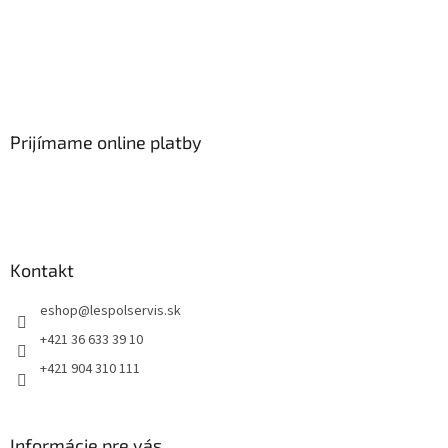
Prijímame online platby
Kontakt
eshop
@
lespolservis.sk
+421 36 633 39 10
+421 904 310 111
Informácie pre vás