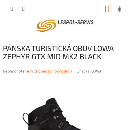
Prejsť
NÁKUP
na
obsah
KOŠÍK
PÁNSKA TURISTICKÁ OBUV LOWA
ZEPHYR GTX MID MK2 BLACK
Priemerné
Neohodnotené
Podrobnosti hodnotenia
Značka:
LOWA
hodnotenie
produktu
je
0,0
z
5
hviezdičiek.