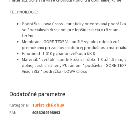
materiálu. Udržiava Vaše chodidlá v suchu a optimálnej klíme.
TECHNOILÓGIE:
Podrážka: Lowa Cross - turisticky orientovaná podrážka
so špeciálnym dizajnom pre lepšiu trakciu v rôznom
teréne.
Membrána: GORE-TEX® Vision 3LY vysoko-odolná voči
premokaniu pri zachovaní dobrej priedušnosti materiálu.
Hmotnosť: 1.010 g/pár pri veľkosti UK 8
Materiál: * zvršok - suede koža v hrúbke 1.3 až 1.5 mm, v
dolnej časti chránený PU rámom * podšívka - GORE-TEX®
Vision 3LY * podrážka - LOWA Cross
Dodatočné parametre
Kategória
:
Turistická obuv
EAN
:
4056264998993
Z
á