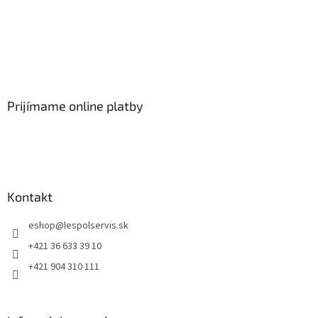
Prijímame online platby
Kontakt
eshop
@
lespolservis.sk
+421 36 633 39 10
+421 904 310 111