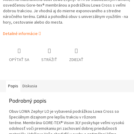
osvedčenou Gore-tex® membránou a podrážkou Lowa Cross s veľmi
dobrou trakciou. Je vhodná aj do mierne exponovaného a stredne
náročného terénu. Ľahká a pohodlná obuv s univerzálnym využitím - na
hory, cestovanie alebo do mesta.
Detailné informácie
OPÝTAŤ SA
STRÁŽIŤ
ZDIEĽAŤ
Popis
Diskusia
Podrobný popis
Obuv LOWA Zephyr LO je vybavená podrážkou Lowa Cross so
špeciálnym dizajnom pre lepšiu trakciu v rôznom
teréne. Membrána GORE-TEX® Vision 3LY poskytuje veľmi vysokú
odolnosť voči premokaniu pri zachovaní dobrej priedušnosti