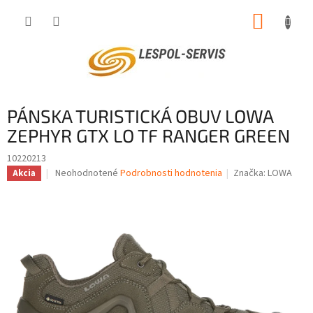
Prejsť
NÁKUP
na
obsah
KOŠÍK
PÁNSKA TURISTICKÁ OBUV LOWA
ZEPHYR GTX LO TF RANGER GREEN
10220213
Priemerné
Neohodnotené
Podrobnosti hodnotenia
Značka:
LOWA
Akcia
hodnotenie
produktu
je
0,0
z
5
hviezdičiek.