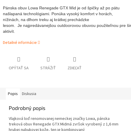
Pánska obuv Lowa Renegade GTX Mid je od špičky až po pätu
našlapaná technológiami. Ponúka vysoký komfort v horách,
nížinách, na dlhom treku aj krátkej prechádzke
lesom. Je
najpredávanejšou outdoorovou obuvou použiteľnou pre ši
aktivít.
Detailné informácie
OPÝTAŤ SA
STRÁŽIŤ
ZDIEĽAŤ
Popis
Diskusia
Podrobný popis
Vlajková loď renomovanej nemeckej značky Lowa, pánska
treková obuv Renegade GTX Midmá zvršok vyrobený z 1,6 mm
hrubej nubukovej kože, ten je kombinovaný