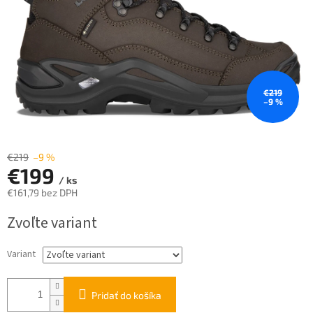
€219
–9 %
€219
–9 %
€199
/ ks
€161,79 bez DPH
Jednotková
Zvoľte variant
cena:
Variant
Pridať do košíka