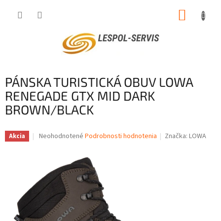
Prejsť
NÁKUP
na
obsah
KOŠÍK
PÁNSKA TURISTICKÁ OBUV LOWA
RENEGADE GTX MID DARK
BROWN/BLACK
Priemerné
Neohodnotené
Podrobnosti hodnotenia
Značka:
LOWA
Akcia
hodnotenie
produktu
je
0,0
z
5
hviezdičiek.