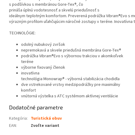
s podšívkou s membránou Gore-Tex®, čo
prináša úplnú vodotesnosť a skvelú priedušnosť s
ideálnym teplotným komfortom. Preverená podrážka Vibram®Evo s mu
výrazným profilom uľahčujúcim náročné zostupy v teréne. Inovatívna 
TECHNOLÓGIE:
odolný nubukový zvršok
nepremokavá a skvele priedušná membrána Gore-Tex®
podrážka Vibram®Evo s výbornou trakciou v akomkoľvek
teréne
výborne fixovaný členok
inovatívna
technológia Monowrap® - výborná stabilizácia chodidla
dve vstrekované vrstvy medzipodrážky pre maximálny
komfort
vnútorná výstelka s ATC systémom aktívnej ventilácie
Dodatočné parametre
Kategória
:
Turistická obuv
EAN
:
Zvoľte variant