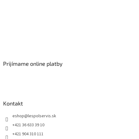
Prijímame online platby
Kontakt
eshop
@
lespolservis.sk
+421 36 633 39 10
+421 904 310 111