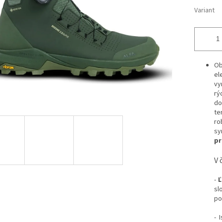
Variant
Ob
el
vy
rý
do
te
ro
sy
pr
V 
-
Ľ
sl
po
- 