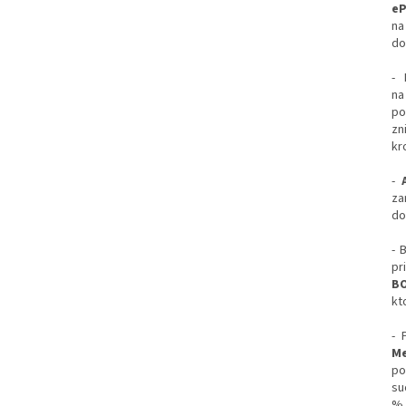
eP
na
do
- 
n
po
zn
kr
-
z
do
- 
pr
BO
kt
- 
Me
po
su
%.