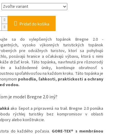
Pridať do košíka
ujte sa do vylepšených topánok Bregne 2.0 -
egantných, vysoko výkonných turistických topánok
robených pre odvážnych turistov, ktorí sa pohybujú
chlo, posúvajú hranice a očakávajú výbavu, ktorá s nimi
káže držať krok. Táto topánka, navrhnutá pre rôznorodý
rén a každodenné úniky, kombinuje obratnosť s
bustnou spoľahlivosťou na každom kroku. Táto topánka je
nonymom
pohodlia, ľahkosti, praktickosti a ochrany
ed vodou.
čom je model Bregne 2.0 iný?
ahká
ako šepot a pripravená na trail. Bregne 2.0 ponúka
obodu rýchlej turistiky bez kompromisov v oblasti
dpory alebo konštrukcie.
Istota do každého počasia.
GORE-TEX® s membránou