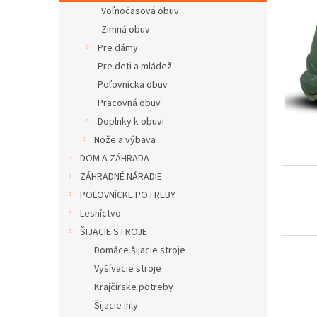
Voľnočasová obuv
Zimná obuv
Pre dámy
Pre deti a mládež
Poľovnícka obuv
Pracovná obuv
Doplnky k obuvi
Nože a výbava
DOM A ZÁHRADA
ZÁHRADNÉ NÁRADIE
POĽOVNÍCKE POTREBY
Lesníctvo
ŠIJACIE STROJE
Domáce šijacie stroje
Vyšívacie stroje
Krajčírske potreby
Šijacie ihly