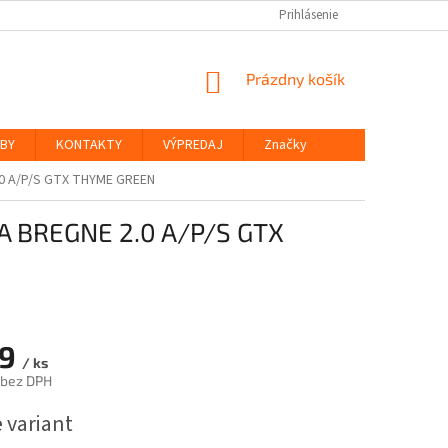
Prihlásenie
NÁKUPNÝ
Prázdny košík
KOŠÍK
ŽBY
KONTAKTY
VÝPREDAJ
Značky
0 A/P/S GTX THYME GREEN
A BREGNE 2.0 A/P/S GTX
99
/ ks
 bez DPH
ová
 variant