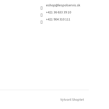
eshop
@
lespolservis.sk
+421 36 633 39 10
+421 904 310 111
Vytvoril Shoptet