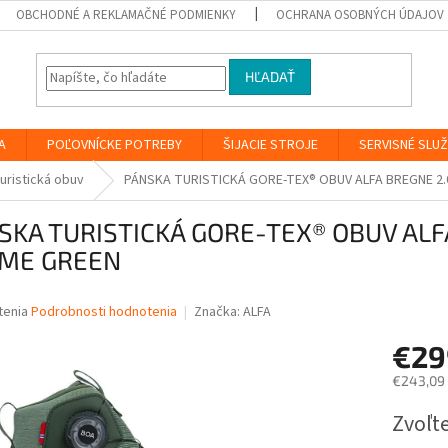
OBCHODNÉ A REKLAMAČNÉ PODMIENKY
OCHRANA OSOBNÝCH ÚDAJOV
HĽADAŤ
A
POĽOVNÍCKE POTREBY
ŠIJACIE STROJE
SERVISNÉ SLU
uristická obuv
PÁNSKA TURISTICKÁ GORE-TEX® OBUV ALFA BREGNE 2.
SKA TURISTICKÁ GORE-TEX® OBUV ALF
ME GREEN
né
tenia
Podrobnosti hodnotenia
Značka:
ALFA
nie
€2
u
€243,09
Jednotk
Zvoľte
cena:
iek.