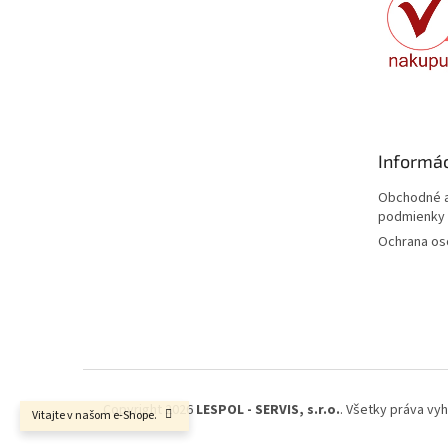
e
Informác
Obchodné a
podmienky
Ochrana os
Copyright 2026
LESPOL - SERVIS, s.r.o.
. Všetky práva vy
Vitajte v našom e-Shope.