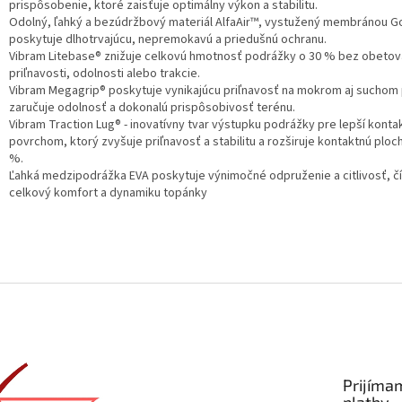
prispôsobenie, ktoré zaisťuje optimálny výkon a stabilitu.
Odolný, ľahký a bezúdržbový materiál AlfaAir™, vystužený membránou G
poskytuje dlhotrvajúcu, nepremokavú a priedušnú ochranu.
Vibram Litebase® znižuje celkovú hmotnosť podrážky o 30 % bez obetov
priľnavosti, odolnosti alebo trakcie.
Vibram Megagrip® poskytuje vynikajúcu priľnavosť na mokrom aj suchom
zaručuje odolnosť a dokonalú prispôsobivosť terénu.
Vibram Traction Lug® - inovatívny tvar výstupku podrážky pre lepší kontak
povrchom, ktorý zvyšuje priľnavosť a stabilitu a rozširuje kontaktnú ploc
%.
Ľahká medzipodrážka EVA poskytuje výnimočné odpruženie a citlivosť, č
celkový komfort a dynamiku topánky
Prijíma