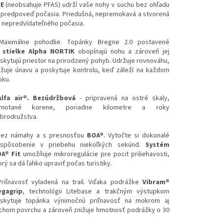
E
(neobsahuje PFAS) udrží vaše nohy v suchu bez ohľadu
 predpoveď počasia. Priedušná, nepremokavá a stvorená
 nepredvídateľného počasia.
Maximálne pohodlie. Topánky Bregne 2.0 postavené
a
stielke Alpha NORTIK
obopínajú nohu a zároveň jej
skytujú priestor na prirodzený pohyb. Udržuje rovnováhu,
ižuje únavu a poskytuje kontrolu, keď záleží na každom
oku.
Alfa air®.
Bezúdržbová
- pripravená na ostré skaly,
amotané korene, poriadne kilometre a roky
brodružstva.
Bez námahy a s presnosťou
BOA®
. Vytočte si dokonalé
ispôsobenie v priebehu niekoľkých sekúnd.
Systém
A® Fit
umožňuje mikroregulácie pre pocit priliehavosti,
orý sa dá ľahko upraviť počas turistiky.
Priľnavosť vyladená na trail. Vďaka podrážke
Vibram®
gagrip
, technológii Litebase a trakčným výstupkom
skytuje topánka výnimočnú priľnavosť na mokrom aj
chom povrchu a zároveň znižuje hmotnosť podrážky o 30