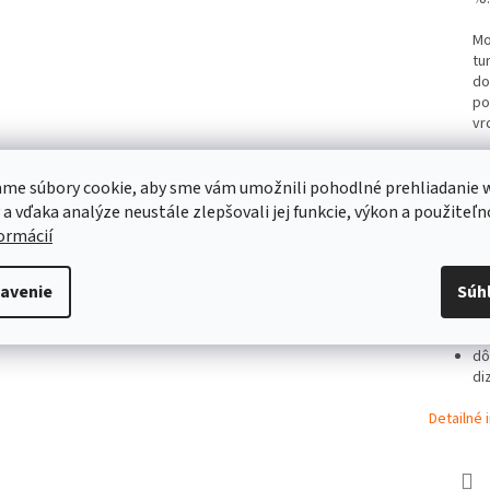
Mo
tu
do
po
vr
me súbory cookie, aby sme vám umožnili pohodlné prehliadanie 
Hm
 a vďaka analýze neustále zlepšovali jej funkcie, výkon a použiteľn
formácií
pr
ľa
avenie
Súh
Po
na
dô
di
Detailné 