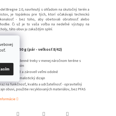
del Bregne 2.0, navrhnutý s ohľadom na skutočný terén a
ristov, je topánkou pre tých, ktorí očakávajú technickú
konalosť - bez toho, aby obetovali obratnosť alebo
hodlie. Či už je to vaša voľba na nedeľné výstupy na
choly, táto obuv ju zakaždým splní.
webovej
otnosť: 650 g (pár - veľkosť 8/42)
osť.
e pohodové denné treky v menej náročnom teréne s
hkým zaťažením
lasím
hodlné, ľahké a zároveň veľmi odolné
dčasový minimalistický dizajn
raz na funkčnosť, kvalitu a udržateľnosť - opraviteľný
zajn obuvi, použitie recyklovaných materiálov, bez PFAS
informácie