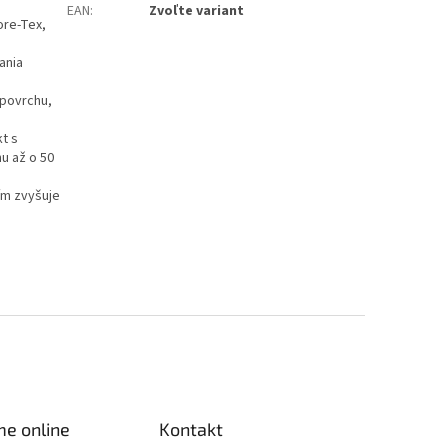
EAN
:
Zvoľte variant
ore-Tex,
ania
 povrchu,
t s
hu až o 50
ím zvyšuje
me online
Kontakt