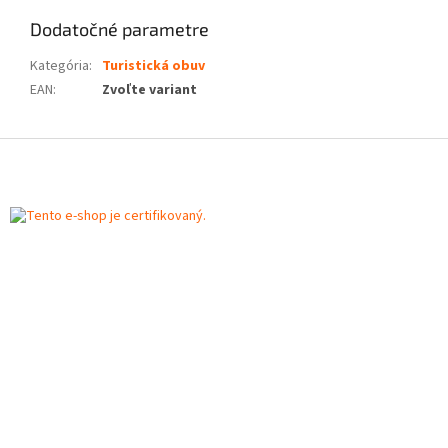
Dodatočné parametre
Kategória
:
Turistická obuv
EAN
:
Zvoľte variant
Z
á
p
ä
t
i
e