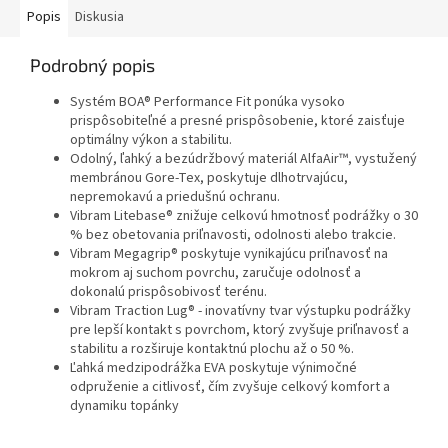
Popis
Diskusia
Podrobný popis
Systém BOA® Performance Fit ponúka vysoko
prispôsobiteľné a presné prispôsobenie, ktoré zaisťuje
optimálny výkon a stabilitu.
Odolný, ľahký a bezúdržbový materiál AlfaAir™, vystužený
membránou Gore-Tex, poskytuje dlhotrvajúcu,
nepremokavú a priedušnú ochranu.
Vibram Litebase® znižuje celkovú hmotnosť podrážky o 30
% bez obetovania priľnavosti, odolnosti alebo trakcie.
Vibram Megagrip® poskytuje vynikajúcu priľnavosť na
mokrom aj suchom povrchu, zaručuje odolnosť a
dokonalú prispôsobivosť terénu.
Vibram Traction Lug® - inovatívny tvar výstupku podrážky
pre lepší kontakt s povrchom, ktorý zvyšuje priľnavosť a
stabilitu a rozširuje kontaktnú plochu až o 50 %.
Ľahká medzipodrážka EVA poskytuje výnimočné
odpruženie a citlivosť, čím zvyšuje celkový komfort a
dynamiku topánky