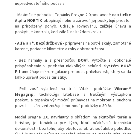
nepredvídateľného počasia.
- Maximálne pohodlie. Topánky Bregne 2.0 postavené na
stielke
Alpha NORTIK
obopínajú nohu a zároveň jej poskytujú priestor
na prirodzený pohyb. Udržuje rovnováhu, znižuje únavu a
poskytuje kontrolu, keď záleží na každom kroku.
-
Alfa air®.
Bezúdržbová
- pripravená na ostré skaly, zamotané
korene, poriadne kilometre a roky dobrodružstva.
- Bez námahy a s presnosťou
BOA®
. Vytočte si dokonalé
prispôsobenie v priebehu niekoľkých sekúnd.
Systém BOA®
Fit
umožňuje mikroregulácie pre pocit priliehavosti, ktorý sa dá
ľahko upraviť počas turistiky.
- Priľnavosť vyladená na trail. Vďaka podrážke
Vibram®
Megagrip
, technológii Litebase a trakčným výstupkom
poskytuje topánka výnimočnú priľnavosť na mokrom aj suchom
povrchu a zároveň znižuje hmotnosť podrážky o 30 %.
Model Bregne 2.0, navrhnutý s ohľadom na skutočný terén a
turistov, je topánkou pre tých, ktorí očakávajú technickú
dokonalosť - bez toho, aby obetovali obratnosť alebo pohodlie.