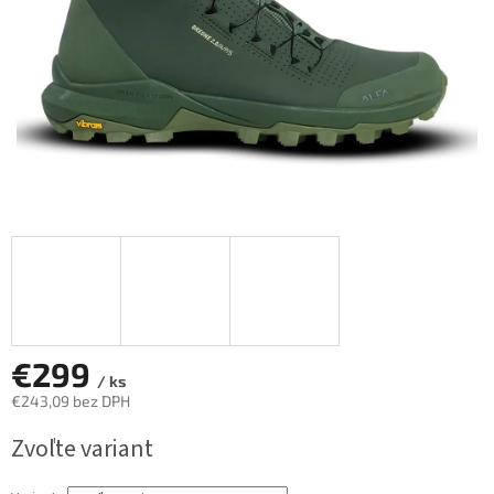
€299
/ ks
€243,09 bez DPH
Jednotková
Zvoľte variant
cena: