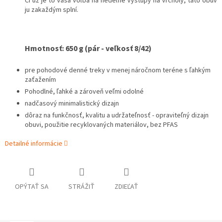
Či už je to vaša voľba na nedeľné výstupy na vrcholy, táto obuv
ju zakaždým splní.
Hmotnosť: 650 g (pár - veľkosť 8/42)
pre pohodové denné treky v menej náročnom teréne s ľahkým
zaťažením
Pohodlné, ľahké a zároveň veľmi odolné
nadčasový minimalistický dizajn
dôraz na funkčnosť, kvalitu a udržateľnosť - opraviteľný dizajn
obuvi, použitie recyklovaných materiálov, bez PFAS
Detailné informácie
OPÝTAŤ SA
STRÁŽIŤ
ZDIEĽAŤ