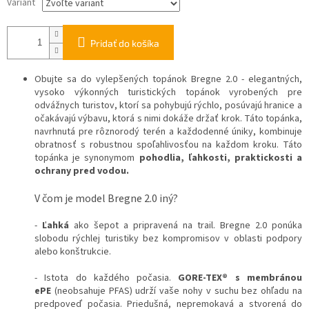
Variant
Pridať do košíka
Obujte sa do vylepšených topánok Bregne 2.0 - elegantných,
vysoko výkonných turistických topánok vyrobených pre
odvážnych turistov, ktorí sa pohybujú rýchlo, posúvajú hranice a
očakávajú výbavu, ktorá s nimi dokáže držať krok. Táto topánka,
navrhnutá pre rôznorodý terén a každodenné úniky, kombinuje
obratnosť s robustnou spoľahlivosťou na každom kroku. Táto
topánka je synonymom
pohodlia, ľahkosti, praktickosti a
ochrany pred vodou.
V čom je model Bregne 2.0 iný?
-
Ľahká
ako šepot a pripravená na trail. Bregne 2.0 ponúka
slobodu rýchlej turistiky bez kompromisov v oblasti podpory
alebo konštrukcie.
- Istota do každého počasia.
GORE-TEX® s membránou
ePE
(neobsahuje PFAS) udrží vaše nohy v suchu bez ohľadu na
predpoveď počasia. Priedušná, nepremokavá a stvorená do