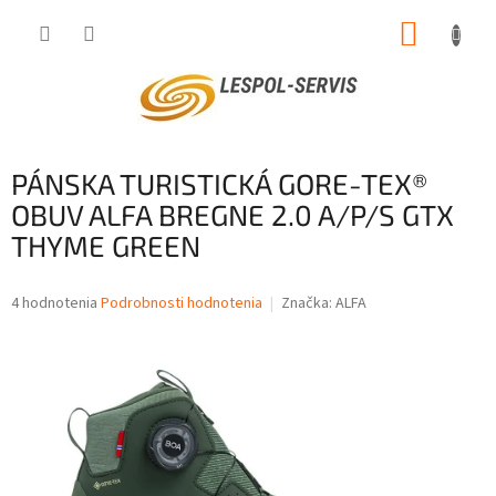
Prejsť
NÁKUP
na
obsah
KOŠÍK
PÁNSKA TURISTICKÁ GORE-TEX®
OBUV ALFA BREGNE 2.0 A/P/S GTX
THYME GREEN
Priemerné
4 hodnotenia
Podrobnosti hodnotenia
Značka:
ALFA
hodnotenie
produktu
je
3,5
z
5
hviezdičiek.