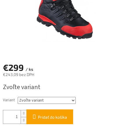
€299
/ ks
€243,09 bez DPH
Jednotková
Zvoľte variant
cena:
Variant
Pridať do košíka