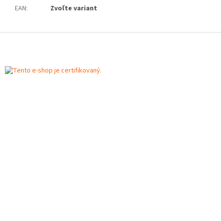
EAN
:
Zvoľte variant
Z
á
p
ä
t
i
e