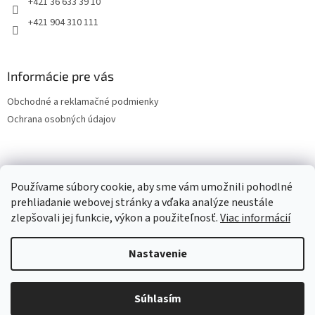
+421 36 633 39 10
+421 904 310 111
Informácie pre vás
Obchodné a reklamačné podmienky
Ochrana osobných údajov
OCHRANA OSOBNÝCH ÚDAJOV
Používame súbory cookie, aby sme vám umožnili pohodlné
prehliadanie webovej stránky a vďaka analýze neustále
zlepšovali jej funkcie, výkon a použiteľnosť.
Viac informácií
Vytvoril Shoptet
Nastavenie
Copyright 2026
LESPOL - SERVIS, s.r.o.
. Všetky práva vyhradené.
Súhlasím
Upraviť nastavenie cookies
Vitajte v našom e-Shope.