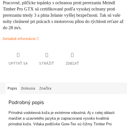
Pracovné, pilčícke topánky s ochranou proti prerezaniu Meindl
Timber Pro GTX sú certifikované podľa vysokej ochrany proti
prerezaniu triedy 3 a plnia želanie vyššej bezpečnosti. Tak sú vaše
nohy chránené pri prácach s motorovou pílou do rýchlosti reťaze až
do 28 m/s.
Detailné informácie
OPÝTAŤ SA
STRÁŽIŤ
ZDIEĽAŤ
Popis
Diskusia
Značka
Podrobný popis
Prírodná vodotesná koža je extrémne robustná. Aj v celej oblasti
manžiet a uzavretého jazyka je zapracovaná vysoko kvalitná
prírodná koža. Vďaka podšívke Gore-Tex sú čižmy Timber Pro