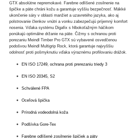
GTX absolútne nepremokavé. Farebne odlíšené zosilnenie na
špičke a päte chráni kožu a garantuje vyššiu bezpečnosť. Mäkké
ukončenie sáry v oblasti manžiet a uzavretého jazyka, ako aj
polstrovanie členkov vnútri a vonku zabezpečujú príjemný komfort
nosenia. Vďaka systému Digafix s hlbokoťažným háčikom
ponúkajú optimálne držanie na päte. Čižmy s ochranou proti
porezaniu Meindl Timber Pro GTX sú vybavené osvedčenou
podošvou Meindl Multigrip Rock, ktorá garantuje najvyššiu
odolnosť proti pošmyknutiu vďaka výraznému profilovaniu drážok.
EN ISO 17249, ochrana proti prerezaniu triedy 3
EN ISO 20345, S2
Schválené FPA
Oceľová špička
Prírodná vodeodolná koža
Podšívka Gore-Tex
Farebne odlíšené zosilnenie špičiek a päty