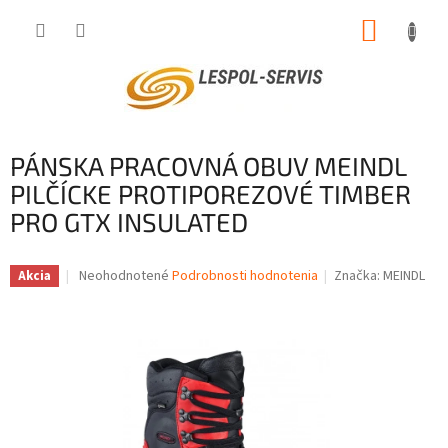
Prejsť
NÁKUP
na
obsah
KOŠÍK
PÁNSKA PRACOVNÁ OBUV MEINDL
PILČÍCKE PROTIPOREZOVÉ TIMBER
PRO GTX INSULATED
Priemerné
Neohodnotené
Podrobnosti hodnotenia
Značka:
MEINDL
Akcia
hodnotenie
produktu
je
0,0
z
5
hviezdičiek.