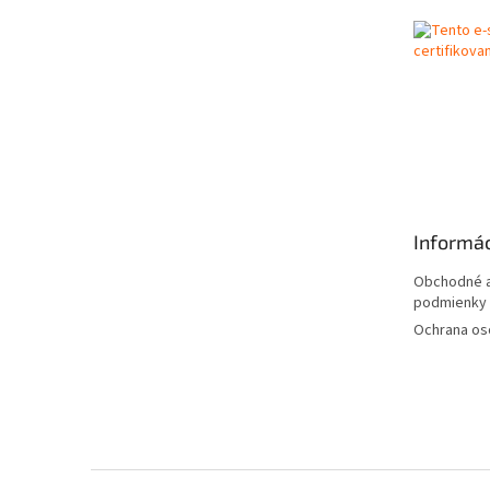
ä
t
i
e
Informác
Obchodné a
podmienky
Ochrana os