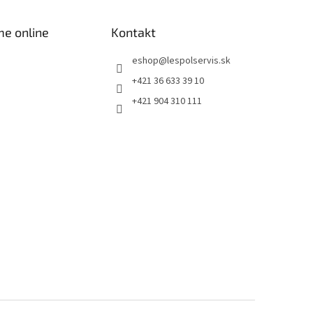
me online
Kontakt
eshop
@
lespolservis.sk
+421 36 633 39 10
+421 904 310 111