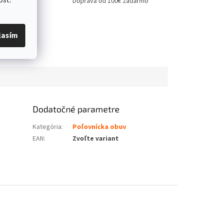
Doprava od 100€ zadarmo
lasím
Dodatočné parametre
Kategória
:
Poľovnícka obuv
EAN
:
Zvoľte variant