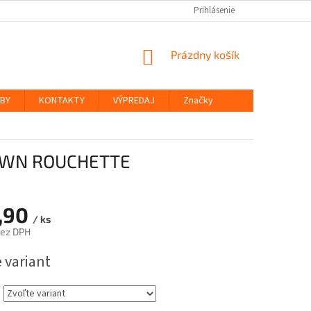
Prihlásenie
NÁKUPNÝ
Prázdny košík
KOŠÍK
ŽBY
KONTAKTY
VÝPREDAJ
Značky
OWN ROUCHETTE
,90
/ ks
bez DPH
ová
 variant