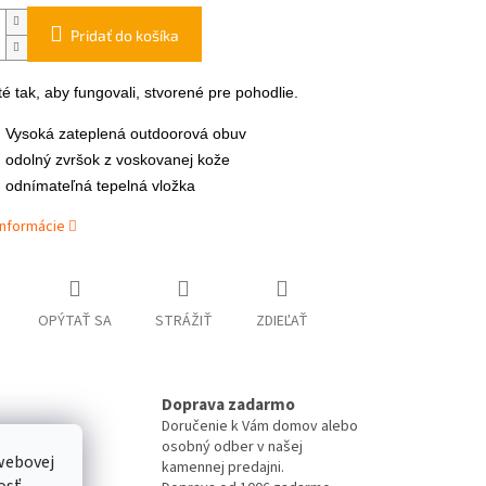
Pridať do košíka
é tak, aby fungovali, stvorené pre pohodlie.
Vysoká zateplená outdoorová obuv
odolný zvršok z voskovanej kože
odnímateľná tepelná vložka
informácie
OPÝTAŤ SA
STRÁŽIŤ
ZDIEĽAŤ
Doprava zadarmo
Doručenie k Vám domov alebo
-line
osobný odber v našej
webovej
kamennej predajni.
osť.