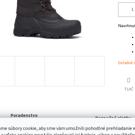
Navrhnut
Detailné 
TLAČ
Poradenstvo
Bezpečné platby
Odborné Konzultácie a
Možnosť bezpečnej on
Poradenstvo pri výbere
me súbory cookie, aby sme vám umožnili pohodlné prehliadanie 
Platby
produktov
 a vďaka analýze neustále zlepšovali jej funkcie, výkon a použiteľn