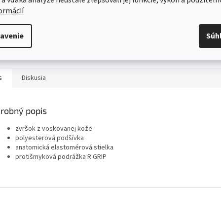
formácií
Servis
Kvalitný záručný aj pozáručný servis
avenie
Súh
Viac o našich servisných službách ....
s
Diskusia
robný popis
zvršok z voskovanej kože
polyesterová podšívka
anatomická elastomérová stielka
protišmyková podrážka R'GRIP