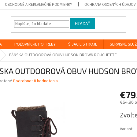
OBCHODNÉ A REKLAMAČNÉ PODMIENKY
OCHRANA OSOBNÝCH ÚDAJOV
HĽADAŤ
A
POĽOVNÍCKE POTREBY
ŠIJACIE STROJE
SERVISNÉ SLU
PÁNSKA OUTDOOROVÁ OBUV HUDSON BROWN ROUCHETTE
SKA OUTDOOROVÁ OBUV HUDSON BR
né
notené
Podrobnosti hodnotenia
nie
€79
u
€64,96 
Jednotk
Zvoľte
cena:
iek.
Variant