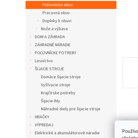
Poľovnícka obuv
Pracovná obuv
Doplnky k obuvi
Nože a výbava
DOM A ZÁHRADA
ZÁHRADNÉ NÁRADIE
POĽOVNÍCKE POTREBY
Lesníctvo
ŠIJACIE STROJE
Domáce šijacie stroje
Vyšívacie stroje
Krajčírske potreby
Šijacie ihly
Náhradné diely pre šijacie stroje
HRAČKY
VÝPREDAJ
Používa
Elektrické a akumulátorové náradie
stránky