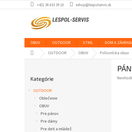
Prejsť
+421 36 633 39 10
eshop@lespolservis.sk
na
obsah
OBUV
OUTDOOR
STIHL
DOM A ZÁHRAD
Domov
OUTDOOR
OBUV
Poľovnícka obuv
B
PÁN
o
Preskočiť
č
Priemer
Neohod
Kategórie
kategórie
n
hodnote
ý
produkt
OUTDOOR
p
je
Oblečenie
0,0
a
z
OBUV
n
5
e
Pre pánov
hviezdič
l
Pre dámy
Pre deti a mládež