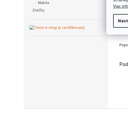
Makita
Viac in
Značky
Nast
Popi
Pod
Z
á
p