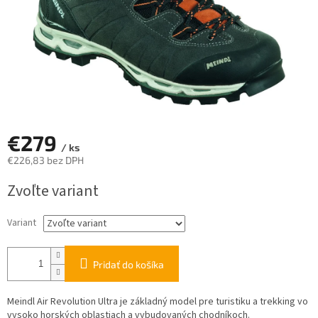
€279
/ ks
€226,83 bez DPH
Jednotková
Zvoľte variant
cena:
Variant
Pridať do košíka
Meindl Air Revolution Ultra je základný model pre turistiku a trekking vo
vysoko horských oblastiach a vybudovaných chodníkoch.