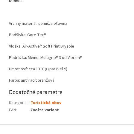
Meindl.
Vrchný materiál: semiš/sieťovina
Podšívka: Gore-Tex®
Vložka: Air-Active® Soft Print Drysole
Podrážka: Meindl Multigrip® 3 od Vibram®
Hmotnosť: cca 1310 g/pár (veľ.9)
Farba: anthracit oranžová
Dodatočné parametre
Kategória
:
Turistická obuv
EAN
:
Zvoľte variant
Z