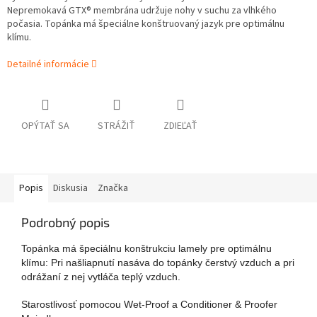
Nepremokavá GTX® membrána udržuje nohy v suchu za vlhkého
počasia. Topánka má špeciálne konštruovaný jazyk pre optimálnu
klímu.
Detailné informácie
OPÝTAŤ SA
STRÁŽIŤ
ZDIEĽAŤ
Popis
Diskusia
Značka
Podrobný popis
Topánka má špeciálnu konštrukciu lamely pre optimálnu
klímu: Pri našliapnutí nasáva do topánky čerstvý vzduch a pri
odrážaní z nej vytláča teplý vzduch.
Starostlivosť pomocou Wet-Proof a Conditioner & Proofer