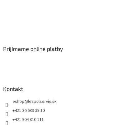
Prijímame online platby
Kontakt
eshop
@
lespolservis.sk
+421 36 633 39 10
+421 904 310 111