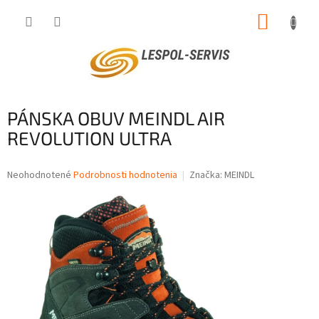
Prejsť
NÁKUP
na
obsah
KOŠÍK
PÁNSKA OBUV MEINDL AIR
REVOLUTION ULTRA
Priemerné
Neohodnotené
Podrobnosti hodnotenia
Značka:
MEINDL
hodnotenie
produktu
je
0,0
z
5
hviezdičiek.