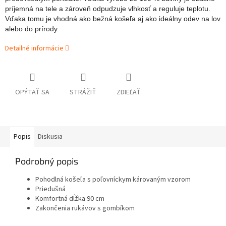
príjemná na tele a zároveň odpudzuje vlhkosť a reguluje teplotu.
Vďaka tomu je vhodná ako bežná košeľa aj ako ideálny odev na lov
alebo do prírody.
Detailné informácie
OPÝTAŤ SA
STRÁŽIŤ
ZDIEĽAŤ
Popis
Diskusia
Podrobný popis
Pohodlná košeľa s poľovníckym károvaným vzorom
Priedušná
Komfortná dĺžka 90 cm
Zakončenia rukávov s gombíkom