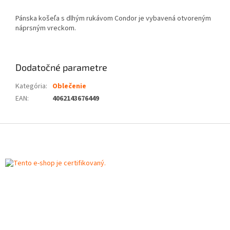
Pánska košeľa s dlhým rukávom Condor je vybavená otvoreným
náprsným vreckom.
Dodatočné parametre
Kategória
:
Oblečenie
EAN
:
4062143676449
Z
á
p
ä
t
i
e