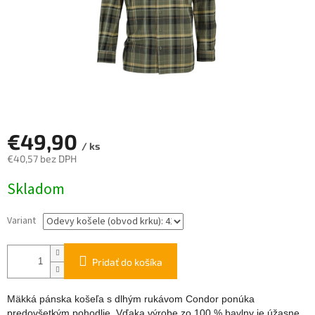
€49,90
/ ks
€40,57 bez DPH
Jednotková
Skladom
cena:
Variant
Pridať do košíka
Mäkká pánska košeľa s dlhým rukávom Condor ponúka
predovšetkým pohodlie. Vďaka výrobe zo 100 % bavlny je úžasne