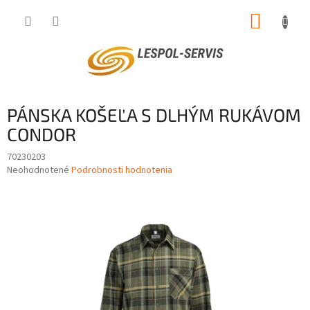
Prejsť
NÁKUP
na
obsah
KOŠÍK
PÁNSKA KOŠEĽA S DLHÝM RUKÁVOM
CONDOR
70230203
Priemerné
Neohodnotené
Podrobnosti hodnotenia
hodnotenie
produktu
je
0,0
z
5
hviezdičiek.