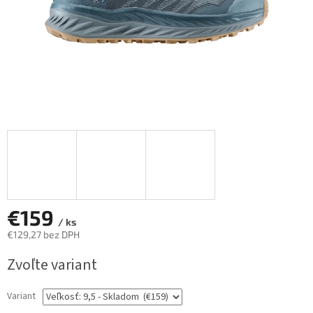
€159
/ ks
€129,27 bez DPH
Jednotková
Zvoľte variant
cena:
Variant