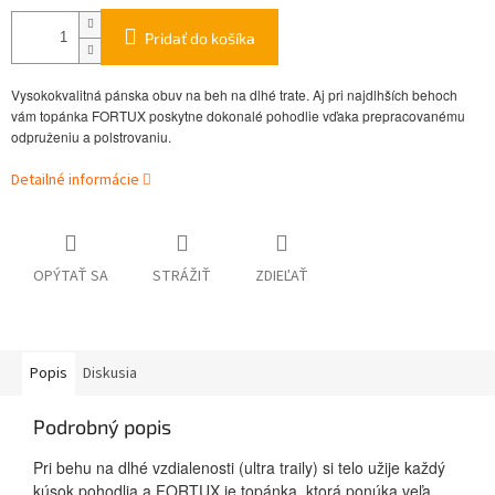
Pridať do košíka
Vysokokvalitná pánska obuv na beh na dlhé trate. Aj pri najdlhších behoch
vám topánka FORTUX poskytne dokonalé pohodlie vďaka prepracovanému
odpruženiu a polstrovaniu.
Detailné informácie
OPÝTAŤ SA
STRÁŽIŤ
ZDIEĽAŤ
Popis
Diskusia
Podrobný popis
Pri behu na dlhé vzdialenosti (ultra traily) si telo užije každý
kúsok pohodlia a FORTUX je topánka, ktorá ponúka veľa.