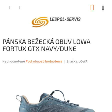
Prejsť
NÁKUP
na
obsah
KOŠÍK
PÁNSKA BEŽECKÁ OBUV LOWA
FORTUX GTX NAVY/DUNE
Priemerné
Neohodnotené
Podrobnosti hodnotenia
Značka:
LOWA
hodnotenie
produktu
je
0,0
z
5
hviezdičiek.