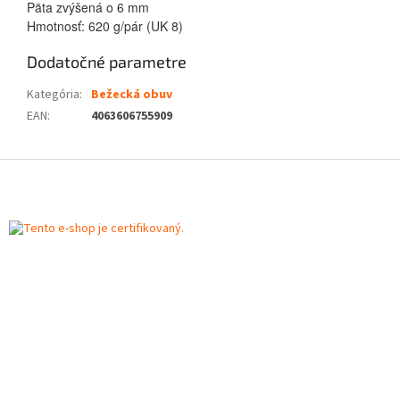
Päta zvýšená o 6 mm
Hmotnosť: 620 g/pár (UK 8)
Dodatočné parametre
Kategória
:
Bežecká obuv
EAN
:
4063606755909
Z
á
p
ä
t
i
e