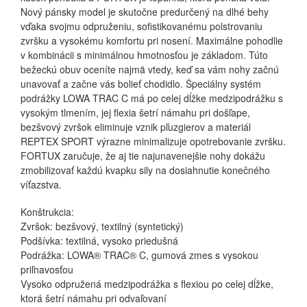
Nový pánsky model je skutočne predurčený na dlhé behy
vďaka svojmu odpruženiu, sofistikovanému polstrovaniu
zvršku a vysokému komfortu pri nosení. Maximálne pohodlie
v kombinácii s minimálnou hmotnosťou je základom. Túto
bežeckú obuv oceníte najmä vtedy, keď sa vám nohy začnú
unavovať a začne vás bolieť chodidlo. Špeciálny systém
podrážky LOWA TRAC C má po celej dĺžke medzipodrážku s
vysokým tlmením, jej flexia šetrí námahu pri došľape,
bezšvový zvršok eliminuje vznik pľuzgierov a materiál
REPTEX SPORT výrazne minimalizuje opotrebovanie zvršku.
FORTUX zaručuje, že aj tie najunavenejšie nohy dokážu
zmobilizovať každú kvapku sily na dosiahnutie konečného
víťazstva.
Konštrukcia:
Zvršok: bezšvový, textilný (syntetický)
Podšívka: textilná, vysoko priedušná
Podrážka: LOWA® TRAC® C, gumová zmes s vysokou
priľnavosťou
Vysoko odpružená medzipodrážka s flexiou po celej dĺžke,
ktorá šetrí námahu pri odvaľovaní