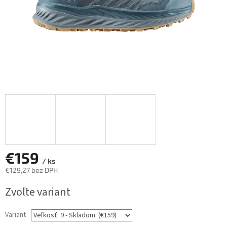
€159
/ ks
€129,27 bez DPH
Jednotková
Zvoľte variant
cena:
Variant