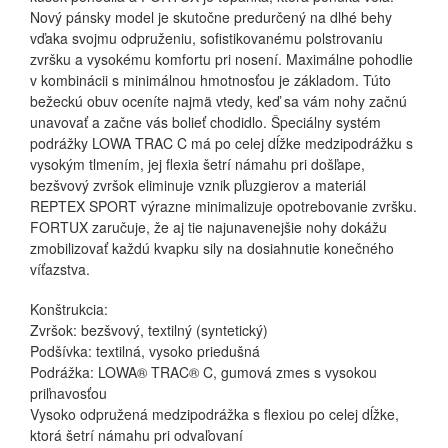
Nový pánsky model je skutočne predurčený na dlhé behy
vďaka svojmu odpruženiu, sofistikovanému polstrovaniu
zvršku a vysokému komfortu pri nosení. Maximálne pohodlie
v kombinácii s minimálnou hmotnosťou je základom. Túto
bežeckú obuv oceníte najmä vtedy, keď sa vám nohy začnú
unavovať a začne vás bolieť chodidlo. Špeciálny systém
podrážky LOWA TRAC C má po celej dĺžke medzipodrážku s
vysokým tlmením, jej flexia šetrí námahu pri došľape,
bezšvový zvršok eliminuje vznik pľuzgierov a materiál
REPTEX SPORT výrazne minimalizuje opotrebovanie zvršku.
FORTUX zaručuje, že aj tie najunavenejšie nohy dokážu
zmobilizovať každú kvapku sily na dosiahnutie konečného
víťazstva.
Konštrukcia:
Zvršok: bezšvový, textilný (syntetický)
Podšívka: textilná, vysoko priedušná
Podrážka: LOWA® TRAC® C, gumová zmes s vysokou
priľnavosťou
Vysoko odpružená medzipodrážka s flexiou po celej dĺžke,
ktorá šetrí námahu pri odvaľovaní