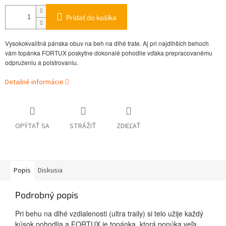
Pridať do košíka
Vysokokvalitná pánska obuv na beh na dlhé trate. Aj pri najdlhších behoch
vám topánka FORTUX poskytne dokonalé pohodlie vďaka prepracovanému
odpruženiu a polstrovaniu.
Detailné informácie
OPÝTAŤ SA
STRÁŽIŤ
ZDIEĽAŤ
Popis
Diskusia
Podrobný popis
Pri behu na dlhé vzdialenosti (ultra traily) si telo užije každý
kúsok pohodlia a FORTUX je topánka, ktorá ponúka veľa.