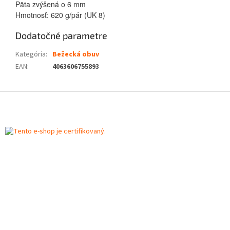
Päta zvýšená o 6 mm
Hmotnosť: 620 g/pár (UK 8)
Dodatočné parametre
Kategória
:
Bežecká obuv
EAN
:
4063606755893
Z
á
p
ä
t
i
e