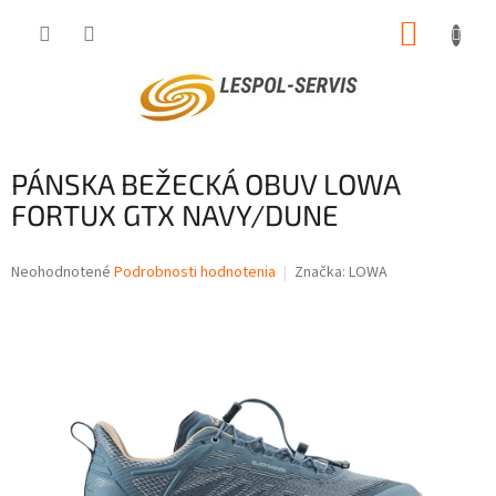
Prejsť
NÁKUP
na
obsah
KOŠÍK
PÁNSKA BEŽECKÁ OBUV LOWA
FORTUX GTX NAVY/DUNE
Priemerné
Neohodnotené
Podrobnosti hodnotenia
Značka:
LOWA
hodnotenie
produktu
je
0,0
z
5
hviezdičiek.