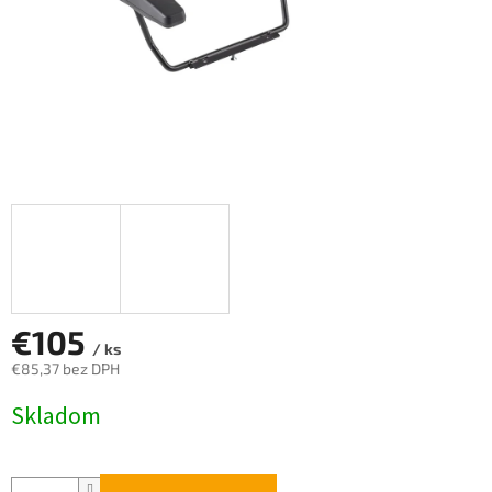
€105
/ ks
€85,37 bez DPH
Jednotková
Skladom
cena: