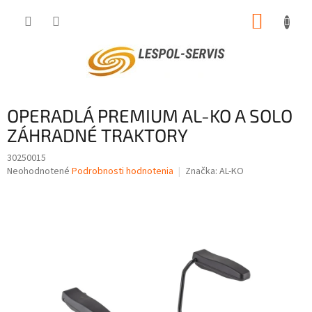
Prejsť
NÁKUP
na
obsah
KOŠÍK
OPERADLÁ PREMIUM AL-KO A SOLO
ZÁHRADNÉ TRAKTORY
30250015
Priemerné
Neohodnotené
Podrobnosti hodnotenia
Značka:
AL-KO
hodnotenie
produktu
je
0,0
z
5
hviezdičiek.