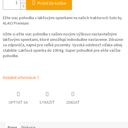
Pridať do košíka
Ešte viac pohodlia s lakťovými opierkami na našich traktoroch Solo by
AL-KO Premium
Užite si ešte viac pohodlia s našimi novými výškovo nastaviteľnými
lakťovými opierkami, ktoré umožňujú individuálne nastavenie. Dôrazne
sa odporúča, najmä pre veľké pozemky. Vysoká odolnosť vďaka silnej
stabilite. Lakťová opierka do 100 kg. Super pohodlné pre ešte väčšie
pohodlie.
Detailné informácie
OPÝTAŤ SA
STRÁŽIŤ
ZDIEĽAŤ
Popis
Diskusia