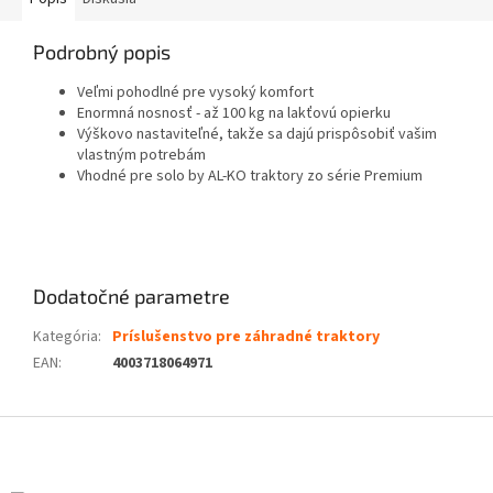
Podrobný popis
Veľmi pohodlné pre vysoký komfort
Enormná nosnosť - až 100 kg na lakťovú opierku
Výškovo nastaviteľné, takže sa dajú prispôsobiť vašim
vlastným potrebám
Vhodné pre solo by AL-KO traktory zo série Premium
Dodatočné parametre
Kategória
:
Príslušenstvo pre záhradné traktory
EAN
:
4003718064971
Z
á
p