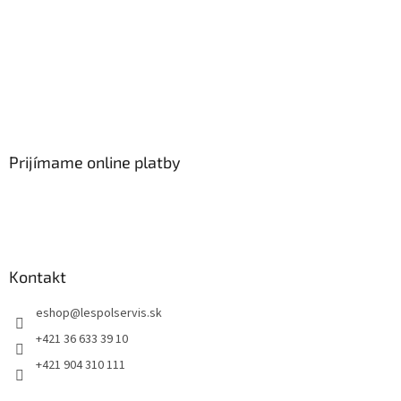
Prijímame online platby
Kontakt
eshop
@
lespolservis.sk
+421 36 633 39 10
+421 904 310 111