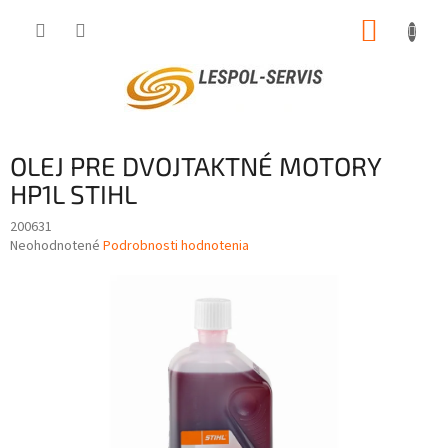
Prejsť
NÁKUP
na
obsah
KOŠÍK
OLEJ PRE DVOJTAKTNÉ MOTORY
HP1L STIHL
200631
Priemerné
Neohodnotené
Podrobnosti hodnotenia
hodnotenie
produktu
je
0,0
z
5
hviezdičiek.