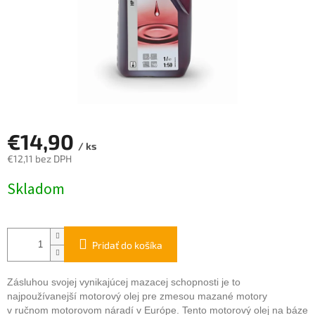
€14,90
/ ks
€12,11 bez DPH
Jednotková
Skladom
cena:
Pridať do košíka
Zásluhou svojej vynikajúcej mazacej schopnosti je to
najpoužívanejší motorový olej pre zmesou mazané motory
v ručnom motorovom náradí v Európe. Tento motorový olej na báze