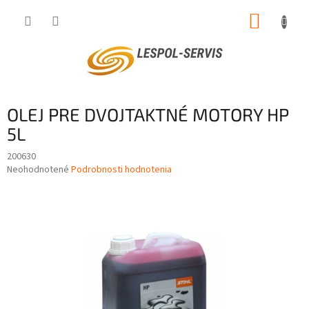
Prejsť
NÁKUP
na
obsah
KOŠÍK
OLEJ PRE DVOJTAKTNÉ MOTORY HP
5L
200630
Priemerné
Neohodnotené
Podrobnosti hodnotenia
hodnotenie
produktu
je
0,0
z
5
hviezdičiek.