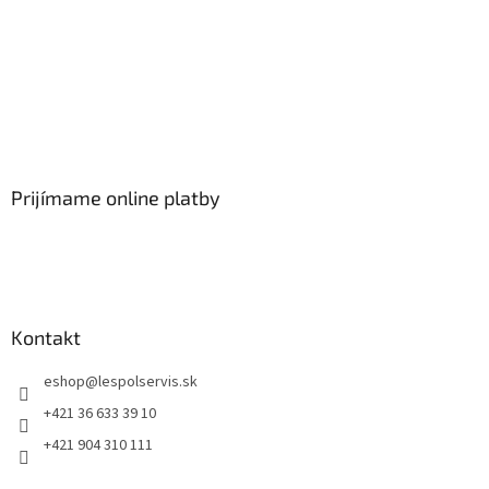
Prijímame online platby
Kontakt
eshop
@
lespolservis.sk
+421 36 633 39 10
+421 904 310 111