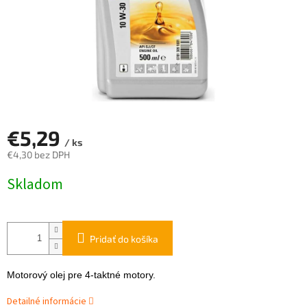
€5,29
/ ks
€4,30 bez DPH
Jednotková
Skladom
cena:
Pridať do košíka
Motorový olej pre 4-taktné motory.
Detailné informácie