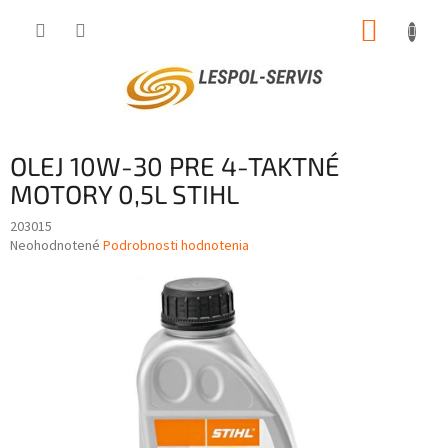
Prejsť
NÁKUP
na
obsah
KOŠÍK
OLEJ 10W-30 PRE 4-TAKTNÉ
MOTORY 0,5L STIHL
203015
Priemerné
Neohodnotené
Podrobnosti hodnotenia
hodnotenie
produktu
je
0,0
z
5
hviezdičiek.