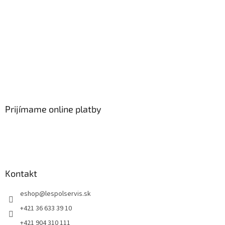
Prijímame online platby
Kontakt
eshop
@
lespolservis.sk
+421 36 633 39 10
+421 904 310 111