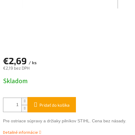
€2,69
/ ks
€2,19 bez DPH
Jednotková
Skladom
cena:
Pridať do košíka
Pre ostriace súpravy a držiaky pilníkov STIHL. Cena bez násady.
Detailné informácie