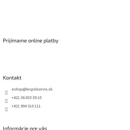
Prijímame online platby
Kontakt
eshop
@
lespolservis.sk
+421 36 633 39 10
+421 904 310 111
Informácie pre vás