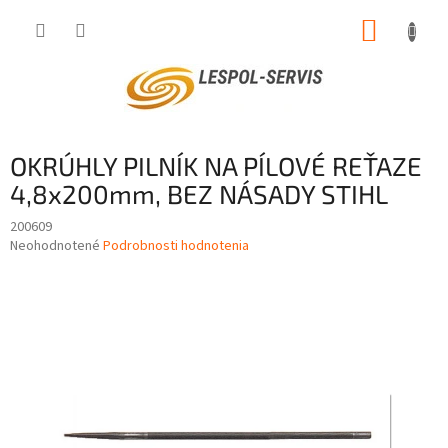
Prejsť
NÁKUP
na
obsah
KOŠÍK
OKRÚHLY PILNÍK NA PÍLOVÉ REŤAZE
4,8x200mm, BEZ NÁSADY STIHL
200609
Priemerné
Neohodnotené
Podrobnosti hodnotenia
hodnotenie
produktu
je
0,0
z
5
hviezdičiek.