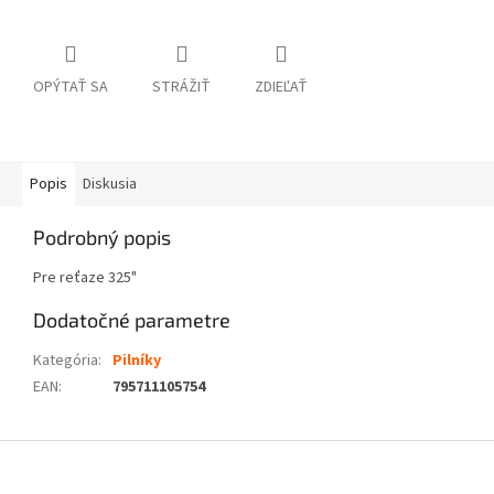
OPÝTAŤ SA
STRÁŽIŤ
ZDIEĽAŤ
Popis
Diskusia
Podrobný popis
Pre reťaze 325"
Dodatočné parametre
Kategória
:
Pilníky
EAN
:
795711105754
Z
á