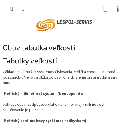
Prejsť
NÁKUP
na
obsah
KOŠÍK
Obuv tabuľka veľkostí
Tabuľky veľkostí
Základom všetkých systémov číslovania je dĺžka chodidla meraná
postojačky. Meria sa dĺžka od päty k najdlhšiemu prstu a udáva sa v
mm.
Metrický milimetrový systém (Mondopoint):
veľkosť obuvi zodpovedá dĺžke nohy meranej v milimetroch.
Stupňovanie je po 5 mm.
Metrický centimetrový systém (s nadbytkom):