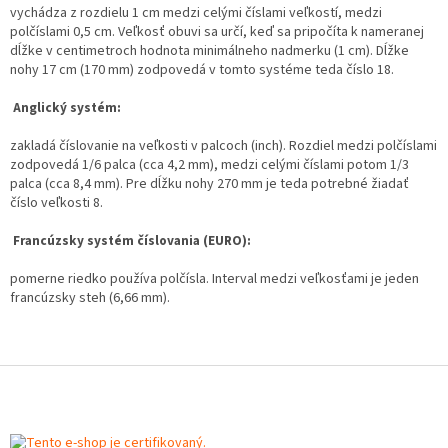
vychádza z rozdielu 1 cm medzi celými číslami veľkostí, medzi
polčíslami 0,5 cm. Veľkosť obuvi sa určí, keď sa pripočíta k nameranej
dĺžke v centimetroch hodnota minimálneho nadmerku (1 cm). Dĺžke
nohy 17 cm (170 mm) zodpovedá v tomto systéme teda číslo 18.
Anglický systém:
zakladá číslovanie na veľkosti v palcoch (inch). Rozdiel medzi polčíslami
zodpovedá 1/6 palca (cca 4,2 mm), medzi celými číslami potom 1/3
palca (cca 8,4 mm). Pre dĺžku nohy 270 mm je teda potrebné žiadať
číslo veľkosti 8.
Francúzsky systém číslovania (EURO):
pomerne riedko používa polčísla. Interval medzi veľkosťami je jeden
francúzsky steh (6,66 mm).
Z
á
p
ä