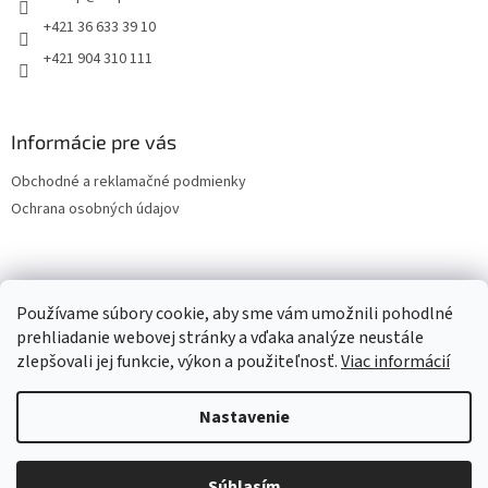
+421 36 633 39 10
+421 904 310 111
Informácie pre vás
Obchodné a reklamačné podmienky
Ochrana osobných údajov
OCHRANA OSOBNÝCH ÚDAJOV
Používame súbory cookie, aby sme vám umožnili pohodlné
prehliadanie webovej stránky a vďaka analýze neustále
zlepšovali jej funkcie, výkon a použiteľnosť.
Viac informácií
Vytvoril Shoptet
Nastavenie
Copyright 2026
LESPOL - SERVIS, s.r.o.
. Všetky práva vyhradené.
Súhlasím