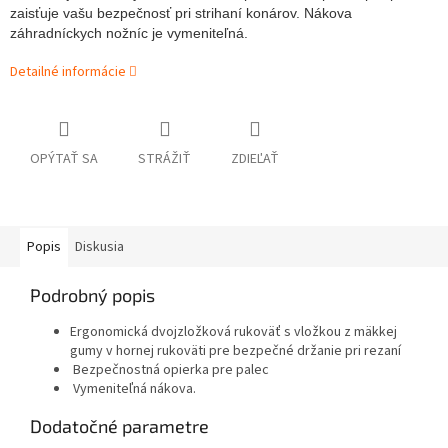
zaisťuje vašu bezpečnosť pri strihaní konárov. Nákova
záhradníckych nožníc je vymeniteľná.
Detailné informácie
OPÝTAŤ SA
STRÁŽIŤ
ZDIEĽAŤ
Popis
Diskusia
Podrobný popis
Ergonomická dvojzložková rukoväť s vložkou z mäkkej
gumy v hornej rukoväti pre bezpečné držanie pri rezaní
Bezpečnostná opierka pre palec
Vymeniteľná nákova.
Dodatočné parametre