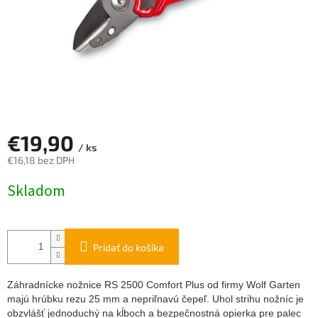
€19,90
/ ks
€16,18 bez DPH
Jednotková
Skladom
cena:
Pridať do košíka
Záhradnícke nožnice RS 2500 Comfort Plus od firmy Wolf Garten
majú hrúbku rezu 25 mm a nepriľnavú čepeľ. Uhol strihu nožníc je
obzvlášť jednoduchý na kĺboch a bezpečnostná opierka pre palec