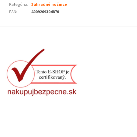
Kategória
:
Záhradné nožnice
EAN
:
4009269304870
Z
á
p
ä
t
i
e