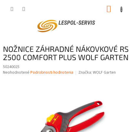
Prejsť
NÁKUP
na
obsah
KOŠÍK
NOŽNICE ZÁHRADNÉ NÁKOVKOVÉ RS
2500 COMFORT PLUS WOLF GARTEN
50240025
Priemerné
Neohodnotené
Podrobnosti hodnotenia
Značka:
WOLF Garten
hodnotenie
produktu
je
0,0
z
5
hviezdičiek.