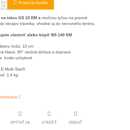
Pridať do košíka
 na trávu GS 10 EM
s
otočnou tyčou na presné
ie okrajov trávnika, vhodné aj do nerovného terénu.
ujete vlastniť alebo kúpiť
BS 140 EM
záberu noža: 10 cm
á hlava: 90° otočná doľava a doprava
a: trvalo uchytené
E-Multi Star®
sť: 1,4 kg
informácie
OPÝTAŤ SA
STRÁŽIŤ
ZDIEĽAŤ