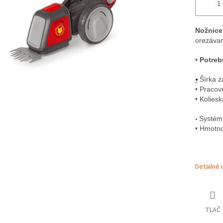
Nožnice
orezávan
•
Potreb
•
Šírka 
•
Pracovn
•
Koliesk
•
Systém 
•
Hmotno
Detailné 
TLAČ