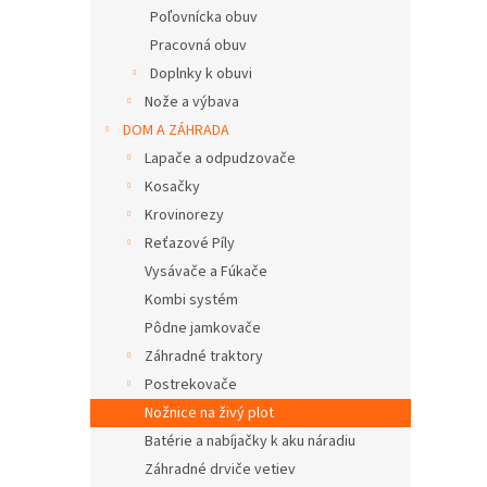
Poľovnícka obuv
Pracovná obuv
Doplnky k obuvi
Nože a výbava
DOM A ZÁHRADA
Lapače a odpudzovače
Kosačky
Krovinorezy
Reťazové Píly
Vysávače a Fúkače
Kombi systém
Pôdne jamkovače
Záhradné traktory
Postrekovače
Nožnice na živý plot
Batérie a nabíjačky k aku náradiu
Záhradné drviče vetiev