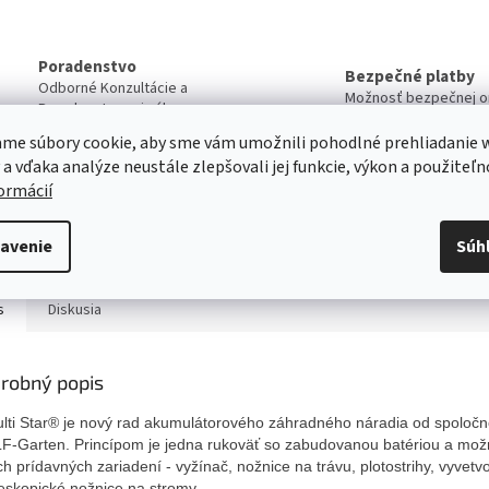
Poradenstvo
Bezpečné platby
Odborné Konzultácie a
Možnosť bezpečnej on
Poradenstvo pri výbere
Platby
produktov
me súbory cookie, aby sme vám umožnili pohodlné prehliadanie 
 a vďaka analýze neustále zlepšovali jej funkcie, výkon a použiteľn
Servis
formácií
Kvalitný záručný aj pozáručný servis
Viac o našich servisných službách ....
avenie
Súh
s
Diskusia
robný popis
lti Star® je nový rad akumulátorového záhradného náradia od spoločn
-Garten. Princípom je jedna rukoväť so zabudovanou batériou a mož
ich prídavných zariadení - vyžínač
, nožnice na trávu, plotostrihy, v
yv
etv
leskopické nožnice na stromy.