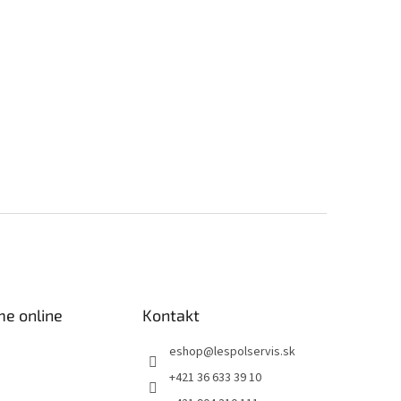
me online
Kontakt
eshop
@
lespolservis.sk
+421 36 633 39 10