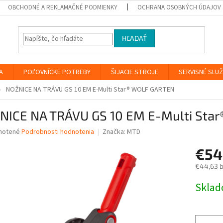
OBCHODNÉ A REKLAMAČNÉ PODMIENKY
OCHRANA OSOBNÝCH ÚDAJOV
HĽADAŤ
A
POĽOVNÍCKE POTREBY
ŠIJACIE STROJE
SERVISNÉ SLU
NOŽNICE NA TRÁVU GS 10 EM E-Multi Star® WOLF GARTEN
NICE NA TRÁVU GS 10 EM E-Multi Sta
né
notené
Podrobnosti hodnotenia
Značka:
MTD
nie
€54
u
€44,63 
Jednotk
Skla
cena:
iek.