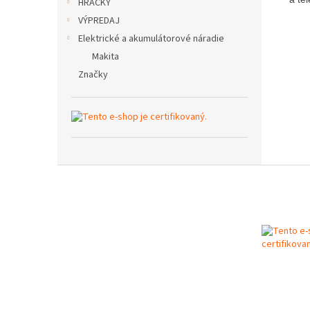
HRAČKY
VÝPREDAJ
Elektrické a akumulátorové náradie
Makita
Značky
Z
á
p
ä
t
i
e