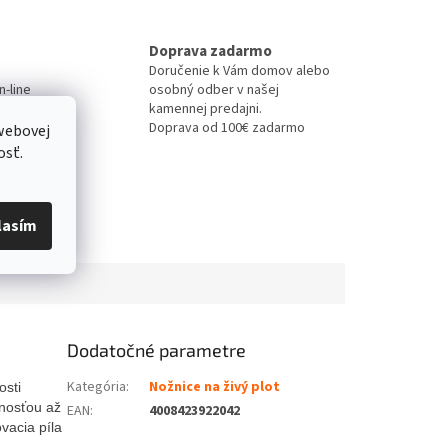
Doprava zadarmo
Doručenie k Vám domov alebo
-line
osobný odber v našej
kamennej predajni.
Doprava od 100€ zadarmo
webovej
osť.
lasím
Dodatočné parametre
Kategória
:
Nožnice na živý plot
osti
nosťou až
EAN
:
4008423922042
ovacia
píl
a