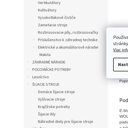
Vertikutátory
Kultivátory
Vysokotlakové čističe
Zametacie stroje
Rozbrusovacie píly, rozbrusovačky
Používa
Príslušenstvo k záhradnej technike
stránky
Elektrické a akumulátorové náradie
Viac in
Makita
ZÁHRADNÉ NÁRADIE
Nast
POĽOVNÍCKE POTREBY
Lesníctvo
Popi
ŠIJACIE STROJE
Domáce šijacie stroje
Vyšívacie stroje
Pod
Krajčírske potreby
E-Mu
Šijacie ihly
WOLF
Náhradné diely pre šijacie stroje
piat
a te