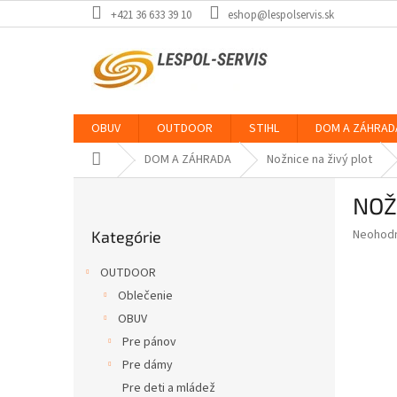
Prejsť
+421 36 633 39 10
eshop@lespolservis.sk
na
obsah
OBUV
OUTDOOR
STIHL
DOM A ZÁHRAD
Domov
DOM A ZÁHRADA
Nožnice na živý plot
B
NOŽ
o
Preskočiť
č
Priemer
Neohod
Kategórie
kategórie
n
hodnote
ý
produkt
OUTDOOR
p
je
Oblečenie
0,0
a
z
OBUV
n
5
e
Pre pánov
hviezdič
l
Pre dámy
Pre deti a mládež