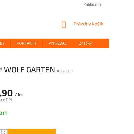
Prihlásenie
NÁKUPNÝ
Prázdny košík
KOŠÍK
ŽBY
KONTAKTY
VÝPREDAJ
Značky
r® WOLF GARTEN
30220033
,90
/ ks
bez DPH
ová
dom