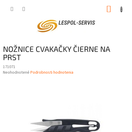
Prejsť
NÁKUP
na
obsah
KOŠÍK
NOŽNICE CVAKAČKY ČIERNE NA
PRST
171071
Priemerné
Neohodnotené
Podrobnosti hodnotenia
hodnotenie
produktu
je
0,0
z
5
hviezdičiek.