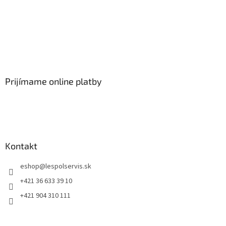
Prijímame online platby
Kontakt
eshop
@
lespolservis.sk
+421 36 633 39 10
+421 904 310 111