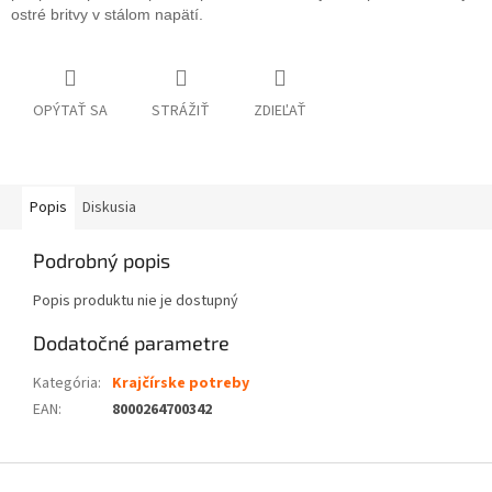
ostré britvy v stálom napätí.
OPÝTAŤ SA
STRÁŽIŤ
ZDIEĽAŤ
Popis
Diskusia
Podrobný popis
Popis produktu nie je dostupný
Dodatočné parametre
Kategória
:
Krajčírske potreby
EAN
:
8000264700342
Z