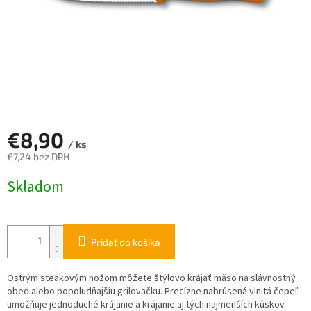
€8,90
/ ks
€7,24 bez DPH
Jednotková
Skladom
cena:
Pridať do košíka
Ostrým steakovým nožom môžete štýlovo krájať mäso na slávnostný
obed alebo popoludňajšiu grilovačku. Precízne nabrúsená vlnitá čepeľ
umožňuje jednoduché krájanie a krájanie aj tých najmenších kúskov