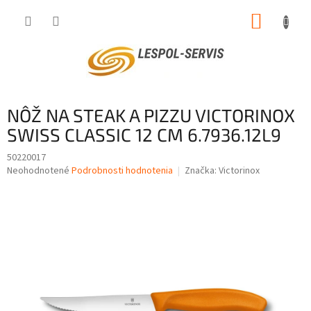
Prejsť
NÁKUP
na
obsah
KOŠÍK
NÔŽ NA STEAK A PIZZU VICTORINOX
SWISS CLASSIC 12 CM 6.7936.12L9
50220017
Priemerné
Neohodnotené
Podrobnosti hodnotenia
Značka:
Victorinox
hodnotenie
produktu
je
0,0
z
5
hviezdičiek.