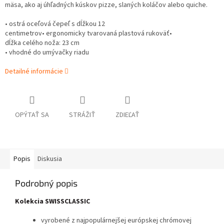
mäsa, ako aj úhľadných kúskov pizze, slaných koláčov alebo quiche.
• ostrá oceľová čepeľ s dĺžkou 12
centimetrov• ergonomicky tvarovaná plastová rukoväť•
dĺžka celého noža: 23 cm
• vhodné do umývačky riadu
Detailné informácie
OPÝTAŤ SA
STRÁŽIŤ
ZDIEĽAŤ
Popis
Diskusia
Podrobný popis
Kolekcia SWISSCLASSIC
vyrobené z najpopulárnejšej európskej chrómovej