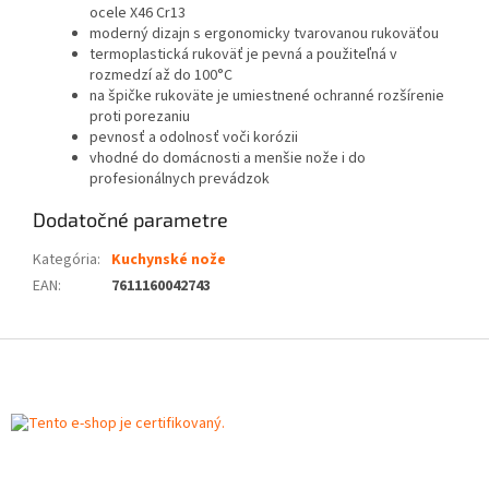
ocele X46 Cr13
moderný dizajn s ergonomicky tvarovanou rukoväťou
termoplastická rukoväť je pevná a použiteľná v
rozmedzí až do 100°C
na špičke rukoväte je umiestnené ochranné rozšírenie
proti porezaniu
pevnosť a odolnosť voči korózii
vhodné do domácnosti a menšie nože i do
profesionálnych prevádzok
Dodatočné parametre
Kategória
:
Kuchynské nože
EAN
:
7611160042743
Z
á
p
ä
t
i