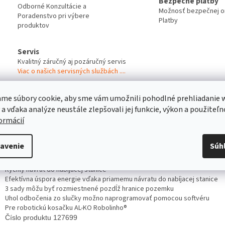
Bezpečné platby
Odborné Konzultácie a
Možnosť bezpečnej on
Poradenstvo pri výbere
Platby
produktov
Servis
Kvalitný záručný aj pozáručný servis
Viac o našich servisných službách ....
me súbory cookie, aby sme vám umožnili pohodlné prehliadanie 
s
Diskusia
 a vďaka analýze neustále zlepšovali jej funkcie, výkon a použiteľn
formácií
robný popis
avenie
Súh
Redukcia vyjazdených koľají v trávniku
Rýchly návrat do nabíjacej stanice
Efektívna úspora energie vďaka priamemu návratu do nabíjacej stanice
3 sady môžu byť rozmiestnené pozdĺž hranice pozemku
Uhol odbočenia zo slučky možno naprogramovať pomocou softvéru
Pre robotickú kosačku AL-KO Robolinho®
Číslo produktu 127699