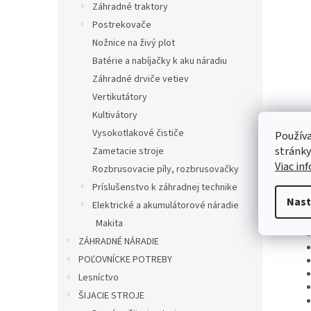
Záhradné traktory
Postrekovače
Nožnice na živý plot
Batérie a nabíjačky k aku náradiu
Záhradné drviče vetiev
Vertikutátory
Kultivátory
Vysokotlakové čističe
Používa
Popi
stránky
Zametacie stroje
Viac in
Rozbrusovacie píly, rozbrusovačky
Príslušenstvo k záhradnej technike
Pod
Nast
Elektrické a akumulátorové náradie
Makita
ZÁHRADNÉ NÁRADIE
POĽOVNÍCKE POTREBY
Lesníctvo
ŠIJACIE STROJE