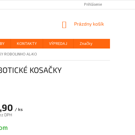
Prihlásenie
NÁKUPNÝ
Prázdny košík
KOŠÍK
ŽBY
KONTAKTY
VÝPREDAJ
Značky
KY ROBOLINHO AL-KO
BOTICKÉ KOSAČKY
,90
/ ks
ez DPH
ová
dom