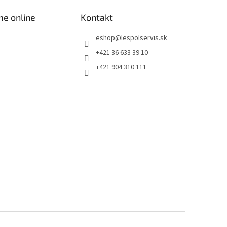
me online
Kontakt
eshop
@
lespolservis.sk
+421 36 633 39 10
+421 904 310 111