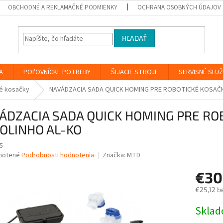
OBCHODNÉ A REKLAMAČNÉ PODMIENKY
OCHRANA OSOBNÝCH ÚDAJOV
HĽADAŤ
A
POĽOVNÍCKE POTREBY
ŠIJACIE STROJE
SERVISNÉ SLU
é kosačky
NAVÁDZACIA SADA QUICK HOMING PRE ROBOTICKÉ KOSAČ
ÁDZACIA SADA QUICK HOMING PRE RO
OLINHO AL-KO
5
né
notené
Podrobnosti hodnotenia
Značka:
MTD
nie
€30
u
€25,12 b
Jednotk
Skla
cena:
iek.