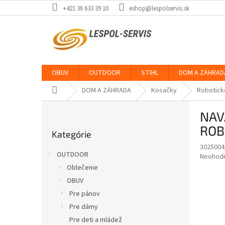
Prejsť
+421 36 633 39 10
eshop@lespolservis.sk
na
obsah
OBUV
OUTDOOR
STIHL
DOM A ZÁHRAD
Domov
DOM A ZÁHRADA
Kosačky
Robotick
B
NAV
o
Preskočiť
č
ROB
Kategórie
kategórie
n
3025004
ý
OUTDOOR
Priemer
Neohod
p
hodnote
Oblečenie
a
produkt
OBUV
n
je
e
Pre pánov
0,0
z
l
Pre dámy
5
Pre deti a mládež
hviezdič