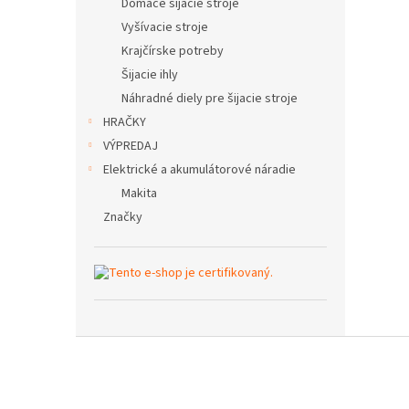
Domáce šijacie stroje
Vyšívacie stroje
Krajčírske potreby
Šijacie ihly
Náhradné diely pre šijacie stroje
HRAČKY
VÝPREDAJ
Elektrické a akumulátorové náradie
Makita
Značky
Z
á
p
ä