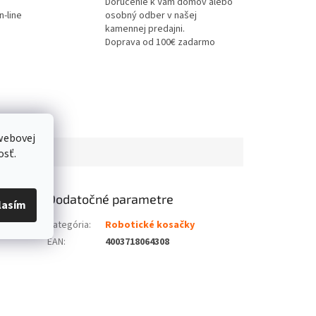
Doručenie k Vám domov alebo
-line
osobný odber v našej
kamennej predajni.
Doprava od 100€ zadarmo
webovej
osť.
Dodatočné parametre
lasím
Kategória
:
Robotické kosačky
EAN
:
4003718064308