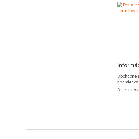
t
i
e
Informác
Obchodné a
podmienky
Ochrana os