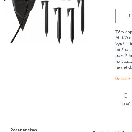
Táto dop
AL-KO a 
Využite 
možno pou
pozdĺž h
na požad
návrat do
Detailné 
TLAČ
Poradenstvo