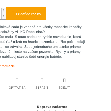
Pridať do košíka
lnková sada je vhodná pre všetky robotické kosačky
solo® by AL-KO Robolinho®.
túto sadu. S touto sadou na rýchle navádzanie, ktorú
žiť až trikrát na hranici pozemku, znížite počet koľají
ranice trávnika. Sadu jednoducho umiestnite priamo
ované miesto na vašom pozemku. Rýchly a priamy
 nabíjacej stanice šetrí energiu batérie.
informácie
OPÝTAŤ SA
STRÁŽIŤ
ZDIEĽAŤ
Doprava zadarmo