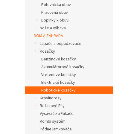
Poľovnícka obuv
Pracovná obuv
Doplnky k obuvi
Nože a výbava
DOM A ZÁHRADA
Lapače a odpudzovače
Kosačky
Benzínové kosačky
Akumulátorové kosačky
Vretenové kosačky
Elektrické kosačky
Robotické kosačky
Krovinorezy
Reťazové Píly
Vysávače a Fúkače
Kombi systém
Pôdne jamkovače