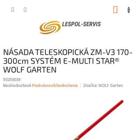
Prejsť
NÁKUP
na
obsah
KOŠÍK
NÁSADA TELESKOPICKÁ ZM-V3 170-
300cm SYSTÉM E-MULTI STAR®
WOLF GARTEN
50250038
Priemerné
Neohodnotené
Podrobnosti hodnotenia
Značka:
WOLF Garten
hodnotenie
produktu
je
0,0
z
5
hviezdičiek.