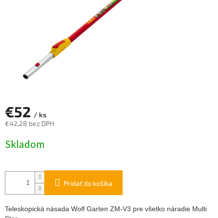
€52
/ ks
€42,28 bez DPH
Jednotková
Skladom
cena:
Pridať do košíka
Teleskopická násada Wolf Garten ZM-V3 pre všetko náradie Multi