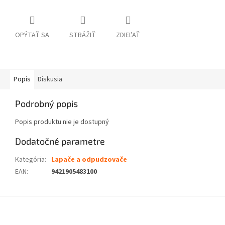
OPÝTAŤ SA
STRÁŽIŤ
ZDIEĽAŤ
Popis
Diskusia
Podrobný popis
Popis produktu nie je dostupný
Dodatočné parametre
Kategória
:
Lapače a odpudzovače
EAN
:
9421905483100
Z
á
p