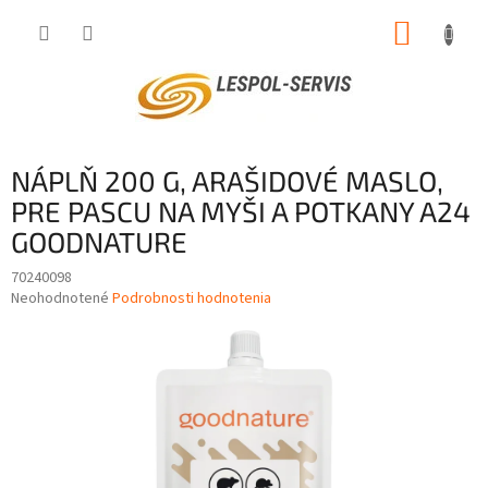
Prejsť
NÁKUP
na
obsah
KOŠÍK
NÁPLŇ 200 G, ARAŠIDOVÉ MASLO,
PRE PASCU NA MYŠI A POTKANY A24
GOODNATURE
70240098
Priemerné
Neohodnotené
Podrobnosti hodnotenia
hodnotenie
produktu
je
0,0
z
5
hviezdičiek.