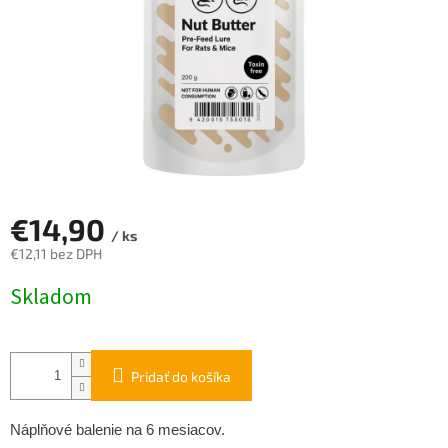
€14,90
/ ks
€12,11 bez DPH
Jednotková
Skladom
cena:
Pridať do košíka
Náplňové balenie na 6 mesiacov.