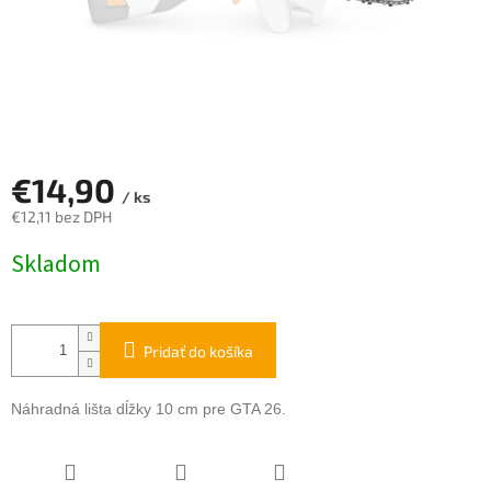
€14,90
/ ks
€12,11 bez DPH
Jednotková
Skladom
cena:
Pridať do košíka
Náhradná lišta dĺžky 10 cm pre GTA 26.