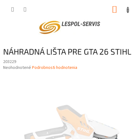
Prejsť
NÁKUP
na
obsah
KOŠÍK
NÁHRADNÁ LIŠTA PRE GTA 26 STIHL
203229
Priemerné
Neohodnotené
Podrobnosti hodnotenia
hodnotenie
produktu
je
0,0
z
5
hviezdičiek.