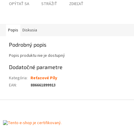
OPÝTAŤ SA
STRÁŽIŤ
ZDIEĽAŤ
Popis
Diskusia
Podrobný popis
Popis produktu nie je dostupný
Dodatočné parametre
Kategória
:
Reťazové Píly
EAN
:
886661899913
Z
á
p
ä
t