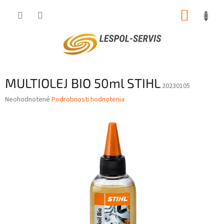
Prejsť
NÁKUP
na
obsah
KOŠÍK
MULTIOLEJ BIO 50ml STIHL
20230105
Priemerné
Neohodnotené
Podrobnosti hodnotenia
hodnotenie
produktu
je
0,0
z
5
hviezdičiek.