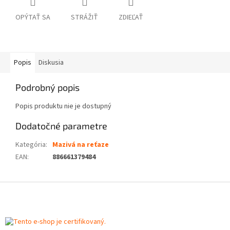
OPÝTAŤ SA
STRÁŽIŤ
ZDIEĽAŤ
Popis
Diskusia
Podrobný popis
Popis produktu nie je dostupný
Dodatočné parametre
Kategória
:
Mazivá na reťaze
EAN
:
886661379484
Z
á
p
ä