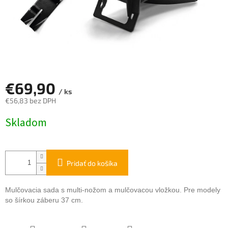
€69,90
/ ks
€56,83 bez DPH
Jednotková
Skladom
cena:
Pridať do košíka
Mulčovacia sada s multi-nožom a mulčovacou vložkou. Pre modely
so šírkou záberu 37 cm.