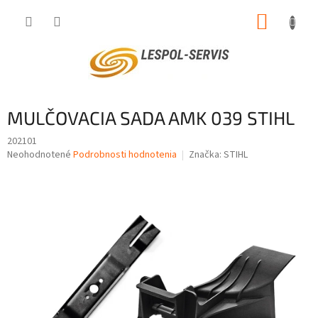
Prejsť
NÁKUP
na
obsah
KOŠÍK
MULČOVACIA SADA AMK 039 STIHL
202101
Priemerné
Neohodnotené
Podrobnosti hodnotenia
Značka:
STIHL
hodnotenie
produktu
je
0,0
z
5
hviezdičiek.