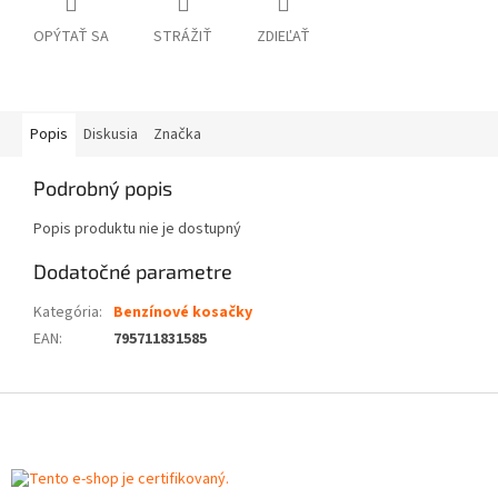
OPÝTAŤ SA
STRÁŽIŤ
ZDIEĽAŤ
Popis
Diskusia
Značka
Podrobný popis
Popis produktu nie je dostupný
Dodatočné parametre
Kategória
:
Benzínové kosačky
EAN
:
795711831585
Z
á
p
ä