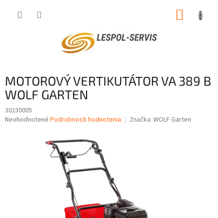
Prejsť
NÁKUP
na
obsah
KOŠÍK
MOTOROVÝ VERTIKUTÁTOR VA 389 B
WOLF GARTEN
30230005
Priemerné
Neohodnotené
Podrobnosti hodnotenia
Značka:
WOLF Garten
hodnotenie
produktu
je
0,0
z
5
hviezdičiek.