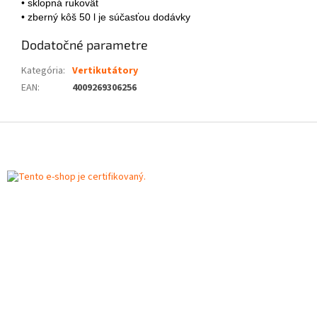
• sklopná rukoväť
• zberný kôš 50 l je súčasťou dodávky
Dodatočné parametre
Kategória
:
Vertikutátory
EAN
:
4009269306256
Z
á
p
ä
t
i
e