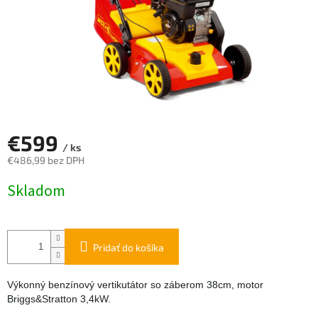
€599
/ ks
€486,99 bez DPH
Jednotková
Skladom
cena:
Pridať do košíka
Výkonný benzínový vertikutátor so záberom 38cm, motor
Briggs&Stratton 3,4kW.