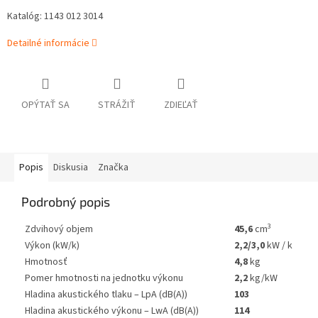
Katalóg: 1143 012 3014
Detailné informácie
OPÝTAŤ SA
STRÁŽIŤ
ZDIEĽAŤ
Popis
Diskusia
Značka
Podrobný popis
3
Zdvihový objem
45,6
cm
Výkon (kW/k)
2,2/3,0
kW / k
Hmotnosť
4,8
kg
Pomer hmotnosti na jednotku výkonu
2,2
kg/kW
Hladina akustického tlaku – LpA (dB(A))
103
Hladina akustického výkonu – LwA (dB(A))
114