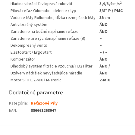
2
Hladina vibrácií ľavá/pravá rukoväť
3,9/3,9
m/s
Pílová reťaz Oilomatic - delenie / typ
3/8” P / PMC
Vodiace lišty Rollomatic, dĺžka reznej časti lišty
35
cm
Antivibračný systém
ÁNO
Zariadenie na bočné napínanie reťaze
ÁNO
Zariadenie pre rýchlonapínanie reťaze (B)
–
Dekompresný ventil
–
ElastoStart / ErgoStart
– / –
Kompenzátor
ÁNO
Dlhodobý systém filtrácie vzduchu/ HD2 Filter
ÁNO /
Uzávery nádržiek nevyžadujúce náradie
ÁNO
Motor STIHL 2-MIX / M-Tronic
2-MIX
Dodatočné parametre
Kategória
:
Reťazové Píly
EAN
:
886661268047
Z
á