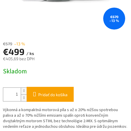
€579
–13 %
€579
–13 %
€499
/ ks
€405,69 bez DPH
Jednotková
Skladom
cena:
Pridať do košíka
Výkonná a kompaktná motorová píla s až o 20% nižšou spotrebou
paliva a až o 70% nižšími emisiami spalín oproti konvenčným
dvojtaktným motorom STIHL bez technológie 2-MIX. S optimálnym
vedením reťaze a jednoduchou obsluhou. Ideálna pre údržu pozemkov.