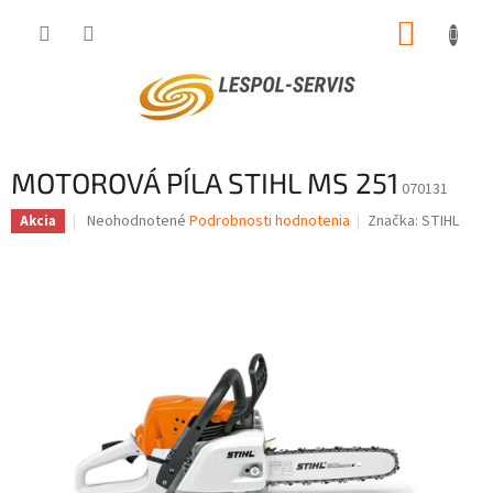
Prejsť
NÁKUP
na
obsah
KOŠÍK
MOTOROVÁ PÍLA STIHL MS 251
070131
Priemerné
Neohodnotené
Podrobnosti hodnotenia
Značka:
STIHL
Akcia
hodnotenie
produktu
je
0,0
z
5
hviezdičiek.