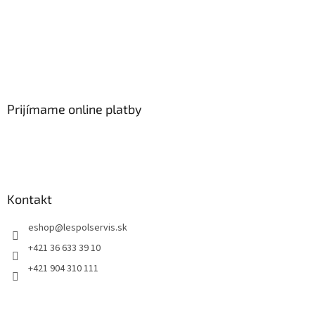
Prijímame online platby
Kontakt
eshop
@
lespolservis.sk
+421 36 633 39 10
+421 904 310 111