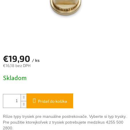
€19,90
/ ks
€16,18 bez DPH
Jednotková
Skladom
cena:
Pridať do košíka
Rôze typy trysiek pre manuálne postrekovače. Vyberte si typ trysky.
Pre použitie ktorejkoľvek z trysiek potrebujete medzikus 4255 500
2800.