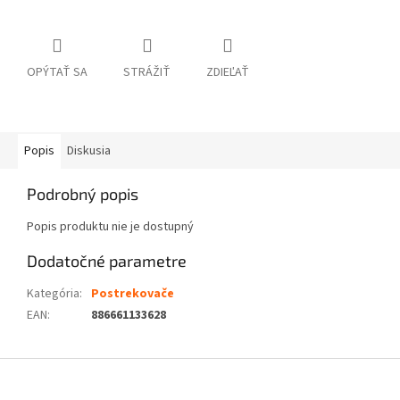
OPÝTAŤ SA
STRÁŽIŤ
ZDIEĽAŤ
Popis
Diskusia
Podrobný popis
Popis produktu nie je dostupný
Dodatočné parametre
Kategória
:
Postrekovače
EAN
:
886661133628
Z
á