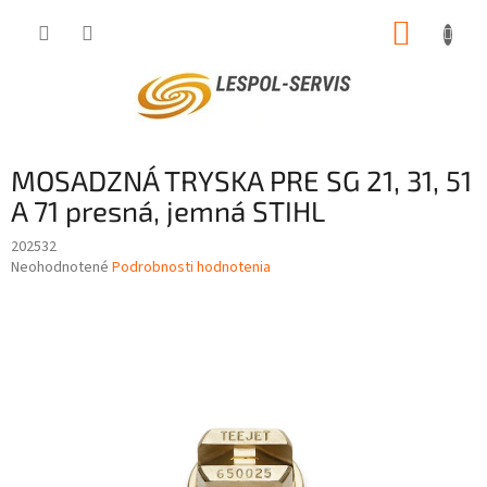
Prejsť
NÁKUP
na
obsah
KOŠÍK
MOSADZNÁ TRYSKA PRE SG 21, 31, 51
A 71 presná, jemná STIHL
202532
Priemerné
Neohodnotené
Podrobnosti hodnotenia
hodnotenie
produktu
je
0,0
z
5
hviezdičiek.