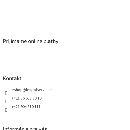
Prijímame online platby
Kontakt
eshop
@
lespolservis.sk
+421 36 633 39 10
+421 904 310 111
Informácie pre vás