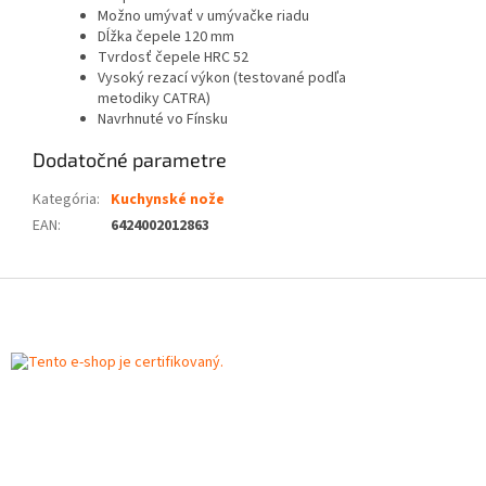
Možno umývať v umývačke riadu
Dĺžka čepele 120 mm
Tvrdosť čepele HRC 52
Vysoký rezací výkon (testované podľa
metodiky CATRA)
Navrhnuté vo Fínsku
Dodatočné parametre
Kategória
:
Kuchynské nože
EAN
:
6424002012863
Z
á
p
ä
t
i
e