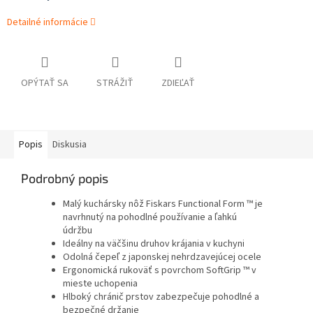
Detailné informácie
OPÝTAŤ SA
STRÁŽIŤ
ZDIEĽAŤ
Popis
Diskusia
Podrobný popis
Malý kuchársky nôž Fiskars Functional Form ™ je
navrhnutý na pohodlné používanie a ľahkú
údržbu
Ideálny na väčšinu druhov krájania v kuchyni
Odolná čepeľ z japonskej nehrdzavejúcej ocele
Ergonomická rukoväť s povrchom SoftGrip ™ v
mieste uchopenia
Hlboký chránič prstov zabezpečuje pohodlné a
bezpečné držanie