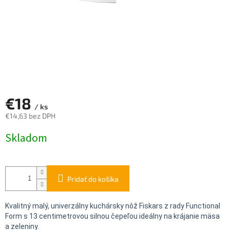
€18
/ ks
€14,63 bez DPH
Jednotková
Skladom
cena:
Pridať do košíka
Kvalitný malý, univerzálny kuchársky nôž Fiskars z rady Functional
Form s 13 centimetrovou silnou čepeľou ideálny na krájanie mäsa
a zeleniny.