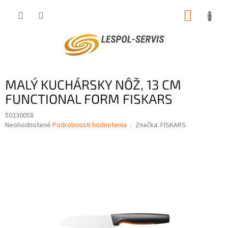
Prejsť
NÁKUP
na
obsah
KOŠÍK
MALÝ KUCHÁRSKY NÔŽ, 13 CM
FUNCTIONAL FORM FISKARS
50230058
Priemerné
Neohodnotené
Podrobnosti hodnotenia
Značka:
FISKARS
hodnotenie
produktu
je
0,0
z
5
hviezdičiek.