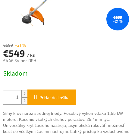
€699
–21 %
€699
–21 %
€549
/ ks
€446,34 bez DPH
Jednotková
Skladom
cena:
Pridať do košíka
Silný krovinorez strednej triedy. Pôsobivý výkon vďaka 1,55 kW
motoru. Kosenie všetkých druhov porastov. 25,4mm tyč.
Univerzálny kryt žacieho nástroja, asymetická rukoväť, možnosť
kosiť so všetkými žacími nástrojmi. Ľahký prístup ku vzduchovému