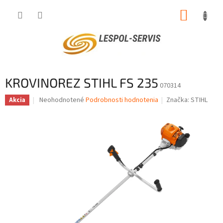
Prejsť
NÁKUP
na
obsah
KOŠÍK
KROVINOREZ STIHL FS 235
070314
Priemerné
Neohodnotené
Podrobnosti hodnotenia
Značka:
STIHL
Akcia
hodnotenie
produktu
je
0,0
z
5
hviezdičiek.