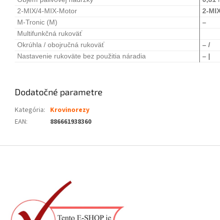
2-MIX/4-MIX-Motor
2-MI
M-Tronic (M)
–
Multifunkčná rukoväť
Okrúhla / obojručná rukoväť
– /
Nastavenie rukoväte bez použitia náradia
– |
Dodatočné parametre
Kategória
:
Krovinorezy
EAN
:
886661938360
Z
á
p
ä
t
i
e