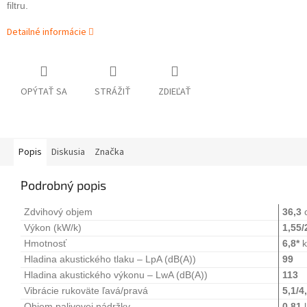
filtru.
Detailné informácie
OPÝTAŤ SA
STRÁŽIŤ
ZDIEĽAŤ
Popis
Diskusia
Značka
Podrobný popis
Zdvihový objem
36,3
Výkon (kW/k)
1,55/
Hmotnosť
6,8*
k
Hladina akustického tlaku – LpA (dB(A))
99
Hladina akustického výkonu – LwA (dB(A))
113
Vibrácie rukoväte ľavá/pravá
5,1/4
Objem palivovej nádržky
0,81
l