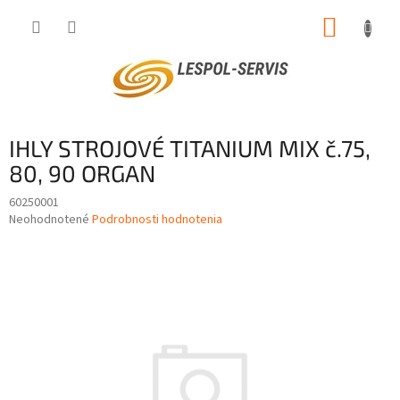
Prejsť
NÁKUP
na
obsah
KOŠÍK
IHLY STROJOVÉ TITANIUM MIX č.75,
80, 90 ORGAN
60250001
Priemerné
Neohodnotené
Podrobnosti hodnotenia
hodnotenie
produktu
je
0,0
z
5
hviezdičiek.