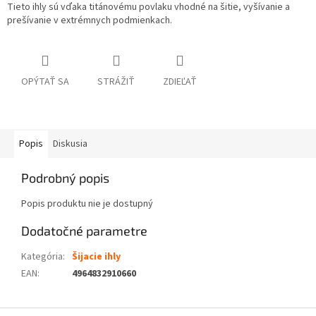
Tieto ihly sú vďaka titánovému povlaku vhodné na šitie, vyšívanie a
prešívanie v extrémnych podmienkach.
OPÝTAŤ SA
STRÁŽIŤ
ZDIEĽAŤ
Popis
Diskusia
Podrobný popis
Popis produktu nie je dostupný
Dodatočné parametre
Kategória
:
Šijacie ihly
EAN
:
4964832910660
Z