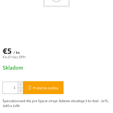
€5
/ ks
€4,07 bez DPH
Jednotková
Skladom
cena:
Pridať do košíka
Špecializované ihly pre šijacie stroje. Balenie obsahuje 5 ks ihiel - 2x75,
2x80 a 1x90