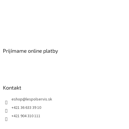
Prijímame online platby
Kontakt
eshop
@
lespolservis.sk
+421 36 633 39 10
+421 904 310 111