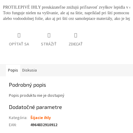
PROTILEPIVÉ IHLY preukázateľne znižujú priľnavosť zvyškov lepidla v dôsl
Toto funguje nielen na vyšívanie, ale aj na šitie, napríklad pri šití pomocou m
alebo vodoodolnej folie, ako aj pri šití cez samolepiace materiály, ako je lep
OPÝTAŤ SA
STRÁŽIŤ
ZDIEĽAŤ
Popis
Diskusia
Podrobný popis
Popis produktu nie je dostupný
Dodatočné parametre
Kategória
:
Šijacie ihly
EAN
:
4964832910912