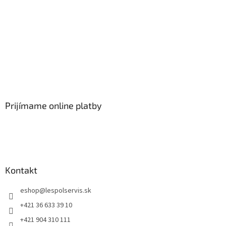
Prijímame online platby
Kontakt
eshop
@
lespolservis.sk
+421 36 633 39 10
+421 904 310 111