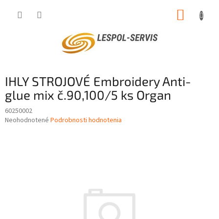
Prejsť
NÁKUP
na
obsah
KOŠÍK
IHLY STROJOVÉ Embroidery Anti-
glue mix č.90,100/5 ks Organ
60250002
Priemerné
Neohodnotené
Podrobnosti hodnotenia
hodnotenie
produktu
je
0,0
z
5
hviezdičiek.