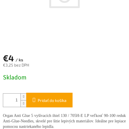
€4
/ ks
€3,25 bez DPH
Jednotková
Skladom
cena:
Pridať do košíka
Organ Anti Glue 5 vyšívacích ihiel 130 / 705H-E LP veľkosť 90-100 redukuje 
Anti-Glue-Needles, skvelé pre šitie lepivých materiálov. Ideálne pre lepiace rú
pomocou nastriekaného lepidla. 