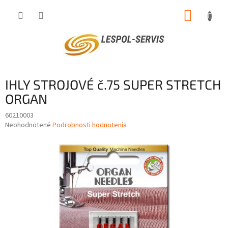
Prejsť
NÁKUP
na
obsah
KOŠÍK
IHLY STROJOVÉ č.75 SUPER STRETCH
ORGAN
60210003
Priemerné
Neohodnotené
Podrobnosti hodnotenia
hodnotenie
produktu
je
0,0
z
5
hviezdičiek.