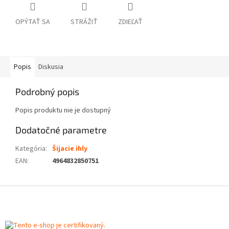
OPÝTAŤ SA
STRÁŽIŤ
ZDIEĽAŤ
Popis
Diskusia
Podrobný popis
Popis produktu nie je dostupný
Dodatočné parametre
Kategória
:
Šijacie ihly
EAN
:
4964832850751
Z
á
p
ä