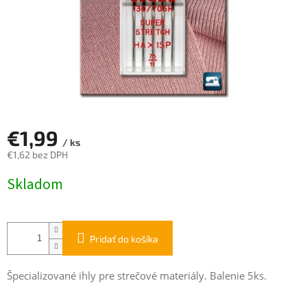
€1,99
/ ks
€1,62 bez DPH
Jednotková
Skladom
cena:
Pridať do košíka
Špecializované ihly pre strečové materiály. Balenie 5ks.