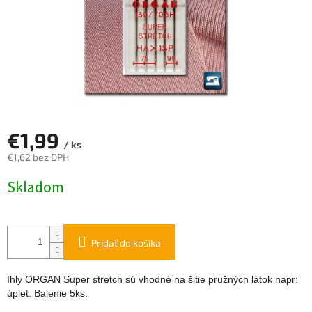
€1,99
/ ks
€1,62 bez DPH
Jednotková
Skladom
cena:
Pridať do košíka
Ihly ORGAN Super stretch sú vhodné na šitie pružných látok napr:
úplet. Balenie 5ks.