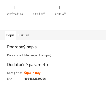
OPÝTAŤ SA
STRÁŽIŤ
ZDIEĽAŤ
Popis
Diskusia
Podrobný popis
Popis produktu nie je dostupný
Dodatočné parametre
Kategória
:
Šijacie ihly
EAN
:
4964832850706
Z
á
p