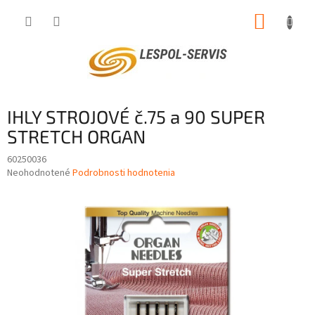
Prejsť
NÁKUP
na
obsah
KOŠÍK
IHLY STROJOVÉ č.75 a 90 SUPER
STRETCH ORGAN
60250036
Priemerné
Neohodnotené
Podrobnosti hodnotenia
hodnotenie
produktu
je
0,0
z
5
hviezdičiek.