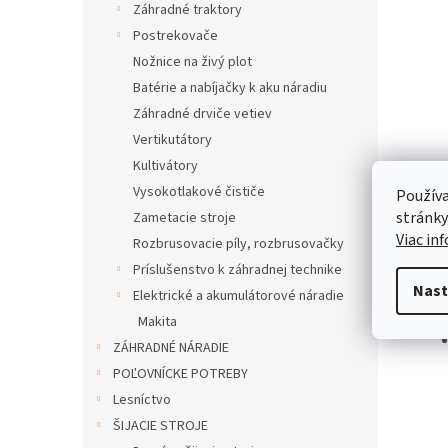
Záhradné traktory
Postrekovače
Nožnice na živý plot
Batérie a nabíjačky k aku náradiu
Záhradné drviče vetiev
Vertikutátory
Kultivátory
Vysokotlakové čističe
Používa
stránky
Zametacie stroje
Popi
Viac in
Rozbrusovacie píly, rozbrusovačky
Príslušenstvo k záhradnej technike
Pod
Nast
Elektrické a akumulátorové náradie
Makita
ZÁHRADNÉ NÁRADIE
POĽOVNÍCKE POTREBY
Lesníctvo
ŠIJACIE STROJE