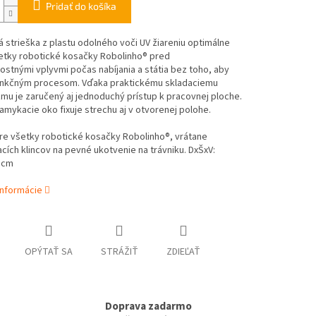
Pridať do košíka
 strieška z plastu odolného voči UV žiareniu optimálne
šetky robotické kosačky Robolinho® pred
stnými vplyvmi počas nabíjania a státia bez toho, aby
funkčným procesom. Vďaka praktickému skladaciemu
u je zaručený aj jednoduchý prístup k pracovnej ploche.
mykacie oko fixuje strechu aj v otvorenej polohe.
re všetky robotické kosačky Robolinho®, vrátane
ích klincov na pevné ukotvenie na trávniku. DxŠxV:
 cm
informácie
OPÝTAŤ SA
STRÁŽIŤ
ZDIEĽAŤ
Doprava zadarmo