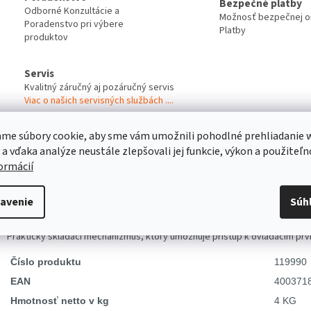
Bezpečné platby
Odborné Konzultácie a
Možnosť bezpečnej on
Poradenstvo pri výbere
Platby
produktov
Servis
Kvalitný záručný aj pozáručný servis
Viac o našich servisných službách ....
me súbory cookie, aby sme vám umožnili pohodlné prehliadanie 
 a vďaka analýze neustále zlepšovali jej funkcie, výkon a použiteľn
s
Diskusia
formácií
robný popis
avenie
Súh
Poskytuje ochranu pred poveternostnými vplyvmi počas nabíjania
Praktický skladací mechanizmus, ktorý umožňuje prístup k ovládacím pr
Číslo produktu
119990
EAN
400371
Hmotnosť netto v kg
4 KG