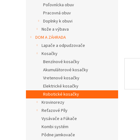
Poľovnícka obuv
Pracovná obuv
Doplnky k obuvi
Nože a výbava
DOM A ZÁHRADA
Lapače a odpudzovače
Kosačky
Benzínové kosačky
Akumulátorové kosačky
Vretenové kosačky
Elektrické kosačky
Robotické kosačky
Krovinorezy
Reťazové Píly
Vysávače a Fúkače
Kombi systém
Pôdne jamkovače