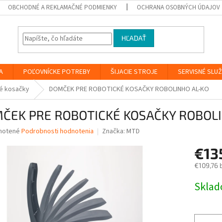
OBCHODNÉ A REKLAMAČNÉ PODMIENKY
OCHRANA OSOBNÝCH ÚDAJOV
HĽADAŤ
A
POĽOVNÍCKE POTREBY
ŠIJACIE STROJE
SERVISNÉ SLU
é kosačky
DOMČEK PRE ROBOTICKÉ KOSAČKY ROBOLINHO AL-KO
ČEK PRE ROBOTICKÉ KOSAČKY ROBOLI
né
notené
Podrobnosti hodnotenia
Značka:
MTD
nie
€13
u
€109,76 
Jednotk
Skla
cena:
iek.