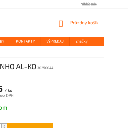
Prihlásenie
NÁKUPNÝ
Prázdny košík
KOŠÍK
ŽBY
KONTAKTY
VÝPREDAJ
Značky
NHO AL-KO
30250044
5
/ ks
bez DPH
ová
dom