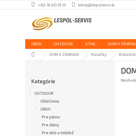
Prejsť
+421 36 633 39 10
eshop@lespolservis.sk
na
obsah
OBUV
OUTDOOR
STIHL
DOM A ZÁHRAD
Domov
DOM A ZÁHRADA
Kosačky
Robotick
B
DOM
o
Preskočiť
č
Priemer
Neohod
Kategórie
kategórie
n
hodnote
ý
produkt
OUTDOOR
p
je
Oblečenie
0,0
a
z
OBUV
n
5
e
Pre pánov
hviezdič
l
Pre dámy
Pre deti a mládež