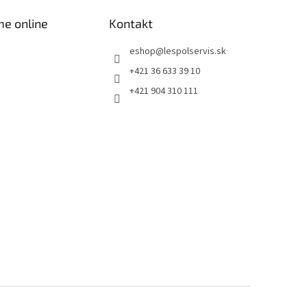
me online
Kontakt
eshop
@
lespolservis.sk
+421 36 633 39 10
+421 904 310 111