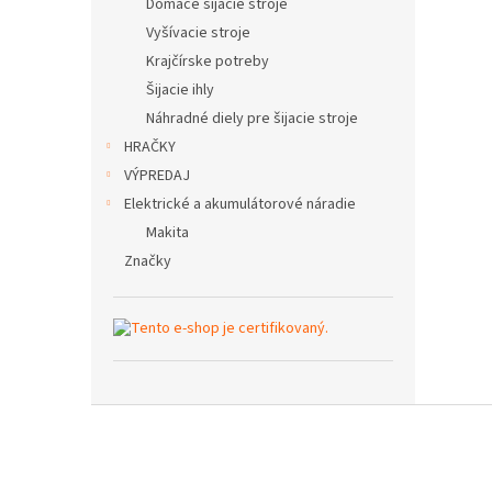
Domáce šijacie stroje
Vyšívacie stroje
Krajčírske potreby
Šijacie ihly
Náhradné diely pre šijacie stroje
HRAČKY
VÝPREDAJ
Elektrické a akumulátorové náradie
Makita
Značky
Z
á
p
ä