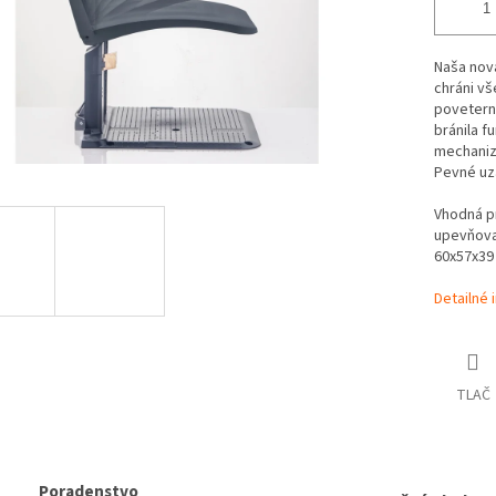
Naša nová
chráni v
poveterno
bránila 
mechanizm
Pevné uza
Vhodná p
upevňovac
60x57x39
Detailné 
TLAČ
Poradenstvo