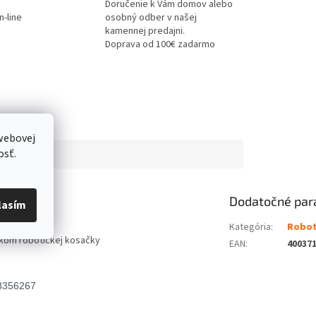
Doručenie k Vám domov alebo
-line
osobný odber v našej
kamennej predajni.
Doprava od 100€ zadarmo
webovej
osť.
Dodatočné par
lasím
Kategória
:
Robot
vkom robotickej kosačky
EAN
:
40037
8356267