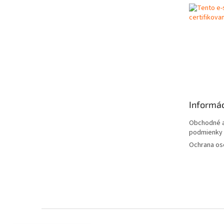
t
i
e
Informác
Obchodné a
podmienky
Ochrana os