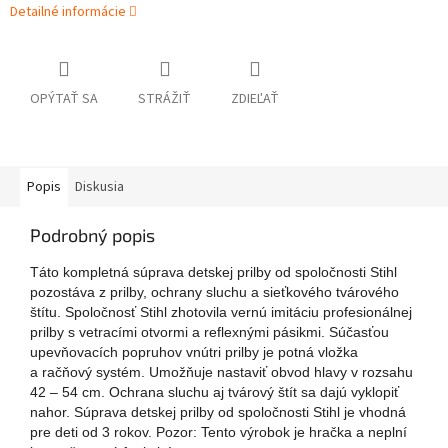
Detailné informácie
OPÝTAŤ SA
STRÁŽIŤ
ZDIEĽAŤ
Popis
Diskusia
Podrobný popis
Táto kompletná súprava detskej prilby od spoločnosti Stihl
pozostáva z prilby, ochrany sluchu a sieťkového tvárového
štítu. Spoločnosť Stihl zhotovila vernú imitáciu profesionálnej
prilby s vetracími otvormi a reflexnými pásikmi. Súčasťou
upevňovacích popruhov vnútri prilby je potná vložka
a račňový systém. Umožňuje nastaviť obvod hlavy v rozsahu
42 – 54 cm. Ochrana sluchu aj tvárový štít sa dajú vyklopiť
nahor. Súprava detskej prilby od spoločnosti Stihl je vhodná
pre deti od 3 rokov. Pozor: Tento výrobok je hračka a neplní