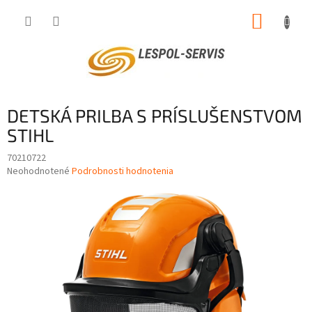
Prejsť
NÁKUP
na
obsah
KOŠÍK
DETSKÁ PRILBA S PRÍSLUŠENSTVOM
STIHL
70210722
Priemerné
Neohodnotené
Podrobnosti hodnotenia
hodnotenie
produktu
je
0,0
z
5
hviezdičiek.