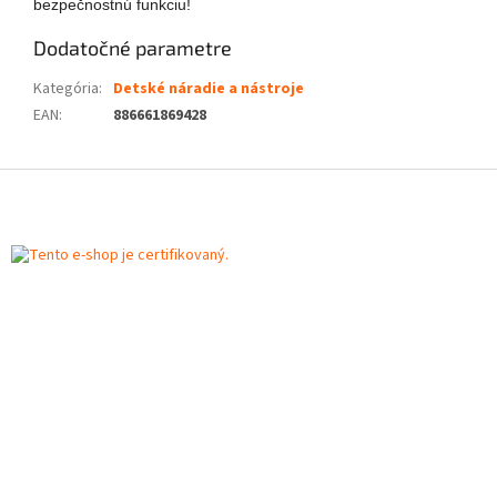
bezpečnostnú funkciu!
Dodatočné parametre
Kategória
:
Detské náradie a nástroje
EAN
:
886661869428
Z
á
p
ä
t
i
e