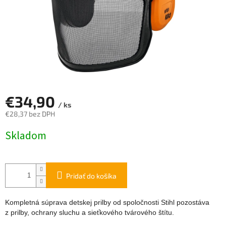
€34,90
/ ks
€28,37 bez DPH
Jednotková
Skladom
cena:
Pridať do košíka
Kompletná súprava detskej prilby od spoločnosti Stihl pozostáva
z prilby, ochrany sluchu a sieťkového tvárového štítu.