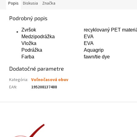
Popis
Diskusia
Značka
Podrobný popis
Zvršok
recyklovaný PET materi
Medzipodrážka
EVA
Vložka
EVA
Podrážka
Aquagrip
Farba
fawn/tie dye
Dodatočné parametre
Kategória
:
Voľnočasová obuv
EAN
:
195208137488
Z
á
p
ä
t