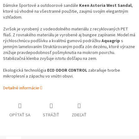
Dámske športové a outdoorové sandále
Keen Astoria West Sandal
,
ktoré sú vhodné na všestranné použitie, zaujmú svojím elegantným
vzhľadom.
Zvršok je vyrobený z vodeodolného materiálu z recyklovaných PET
fliaš. Z rovnakého materiálu je vyrobené aj bungee zapínanie. Model má
rýchloschnúcu podšívku a kvalitnú gumovú podrážku
Aquagrip
s
jemným lamelovaním štruktúrovaným podľa zón dezénu, ktoré výrazne
znižuje pravdepodobnosť pošmyknutia na mokrom povrchu.
Stabilizačná klenba zvyšuje istotu došľapu na zem.
Ekologická technológia
ECO ODOR CONTROL
zabraňuje tvorbe
mikroplesní a zápachu vo vnútri obuvi.
Detailné informácie
OPÝTAŤ SA
STRÁŽIŤ
ZDIEĽAŤ