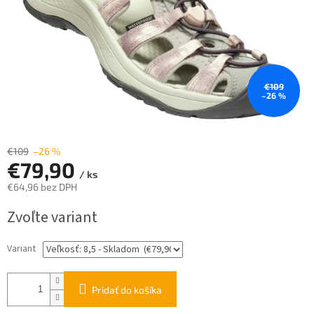
€109
–26 %
€109
–26 %
€79,90
/ ks
€64,96 bez DPH
Jednotková
Zvoľte variant
cena:
Variant
Pridať do košíka