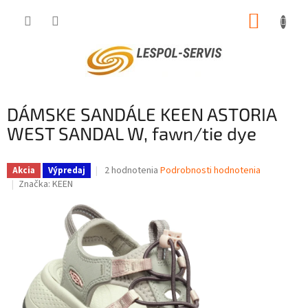
Prejsť
NÁKUP
na
obsah
KOŠÍK
DÁMSKE SANDÁLE KEEN ASTORIA
WEST SANDAL W, fawn/tie dye
Priemerné
2 hodnotenia
Podrobnosti hodnotenia
Akcia
Výpredaj
hodnotenie
Značka:
KEEN
produktu
je
4,5
z
5
hviezdičiek.