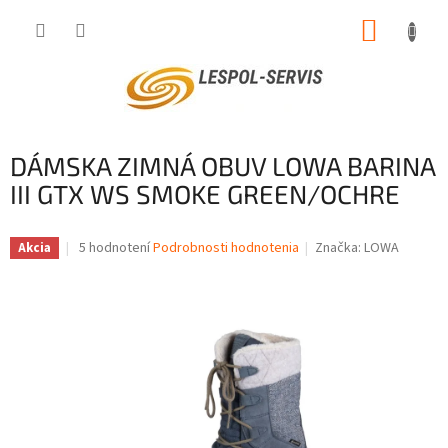
Prejsť
NÁKUP
na
obsah
KOŠÍK
DÁMSKA ZIMNÁ OBUV LOWA BARINA
III GTX WS SMOKE GREEN/OCHRE
Priemerné
5 hodnotení
Podrobnosti hodnotenia
Značka:
LOWA
Akcia
hodnotenie
produktu
je
3,8
z
5
hviezdičiek.