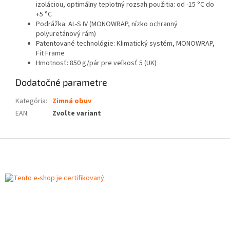
izoláciou, optimálny teplotný rozsah použitia: od -15 °C do
+5 °C
Podrážka: AL-S IV (MONOWRAP, nízko ochranný
polyuretánový rám)
Patentované technológie: Klimatický systém, MONOWRAP,
Fit Frame
Hmotnosť: 850 g/pár pre veľkosť 5 (UK)
Dodatočné parametre
Kategória
:
Zimná obuv
EAN
:
Zvoľte variant
Z
á
p
ä
t
i
e