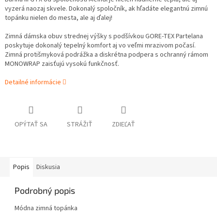
vyzerá naozaj skvele. Dokonalý spoločník, ak hľadáte elegantnú zimnú
topánku nielen do mesta, ale aj ďalej!
Zimná dámska obuv strednej výšky s podšívkou GORE-TEX Partelana
poskytuje dokonalý tepelný komfort aj vo veľmi mrazivom počasí.
Zimná protišmyková podrážka a diskrétna podpera s ochranný rámom
MONOWRAP zaisťujú vysokú funkčnosť.
Detailné informácie
OPÝTAŤ SA
STRÁŽIŤ
ZDIEĽAŤ
Popis
Diskusia
Podrobný popis
Módna zimná topánka