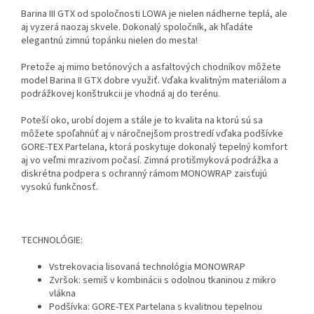
Barina III GTX od spoločnosti LOWA je nielen nádherne teplá, ale
aj vyzerá naozaj skvele. Dokonalý spoločník, ak hľadáte
elegantnú zimnú topánku nielen do mesta!
Pretože aj mimo betónových a asfaltových chodníkov môžete
model Barina II GTX dobre využiť. Vďaka kvalitným materiálom a
podrážkovej konštrukcii je vhodná aj do terénu.
Poteší oko, urobí dojem a stále je to kvalita na ktorú sú sa
môžete spoľahnúť aj v náročnejšom prostredí vďaka podšívke
GORE-TEX Partelana, ktorá poskytuje dokonalý tepelný komfort
aj vo veľmi mrazivom počasí. Zimná protišmyková podrážka a
diskrétna podpera s ochranný rámom MONOWRAP zaisťujú
vysokú funkčnosť.
TECHNOLÓGIE:
Vstrekovacia lisovaná technológia MONOWRAP
Zvršok: semiš v kombinácii s odolnou tkaninou z mikro
vlákna
Podšívka: GORE-TEX Partelana s kvalitnou tepelnou