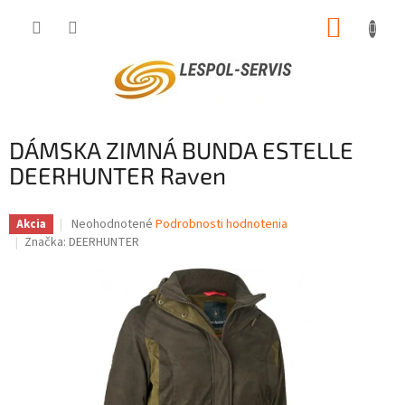
Prejsť
NÁKUP
na
obsah
KOŠÍK
DÁMSKA ZIMNÁ BUNDA ESTELLE
DEERHUNTER Raven
Priemerné
Neohodnotené
Podrobnosti hodnotenia
Akcia
hodnotenie
Značka:
DEERHUNTER
produktu
je
0,0
z
5
hviezdičiek.