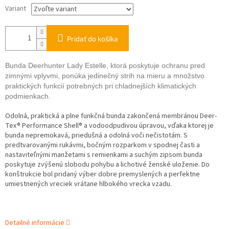
Variant
Pridať do košíka
Bunda Deerhunter Lady Estelle, ktorá poskytuje ochranu pred
zimnými vplyvmi, ponúka jedinečný strih na mieru a množstvo
praktických funkcií potrebných pri chladnejších klimatických
podmienkach.
Odolná, praktická a plne funkčná bunda zakončená membránou Deer-
Tex® Performance Shell® a vodoodpudivou úpravou, vďaka ktorej je
bunda nepremokavá, priedušná a odolná voči nečistotám. S
predtvarovanými rukávmi, bočným rozparkom v spodnej časti a
nastaviteľnými manžetami s remienkami a suchým zipsom bunda
poskytuje zvýšenú slobodu pohybu a lichotivé ženské uloženie. Do
konštrukcie bol pridaný výber dobre premyslených a perfektne
umiestnených vreciek vrátane hlbokého vrecka vzadu.
Detailné informácie