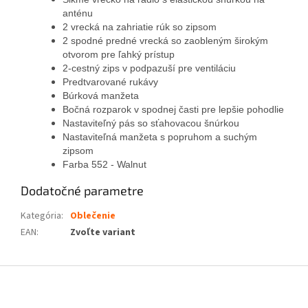
anténu
2 vrecká na zahriatie rúk so zipsom
2 spodné predné vrecká so zaobleným širokým
otvorom pre ľahký prístup
2-cestný zips v podpazuší pre ventiláciu
Predtvarované rukávy
Búrková manžeta
Bočná rozparok v spodnej časti pre lepšie pohodlie
Nastaviteľný pás so sťahovacou šnúrkou
Nastaviteľná manžeta s popruhom a suchým
zipsom
Farba 552 - Walnut
Dodatočné parametre
Kategória
:
Oblečenie
EAN
:
Zvoľte variant
Z
á
p