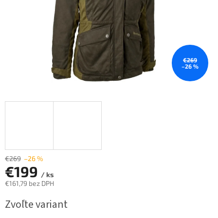
€269
–26 %
€269
–26 %
€199
/ ks
€161,79 bez DPH
Jednotková
Zvoľte variant
cena: