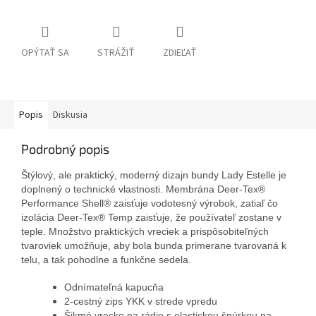
OPÝTAŤ SA
STRÁŽIŤ
ZDIEĽAŤ
Popis
Diskusia
Podrobný popis
Štýlový, ale praktický, moderný dizajn bundy Lady Estelle je
doplnený o technické vlastnosti. Membrána Deer-Tex®
Performance Shell® zaisťuje vodotesný výrobok, zatiaľ čo
izolácia Deer-Tex® Temp zaisťuje, že používateľ zostane v
teple. Množstvo praktických vreciek a prispôsobiteľných
tvaroviek umožňuje, aby bola bunda primerane tvarovaná k
telu, a tak pohodlne a funkčne sedela.
Odnímateľná kapucňa
2-cestný zips YKK v strede vpredu
Šikmé vrecko na rádio s elastickou šnúrkou na