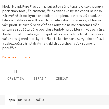
Model Meindl Pure Freedom je súčasťou série topánok, ktorá ponúka
pocit “barefoot”, čo znamená, že sa cítite ako by ste chodili na boso.
Zároveň však poskytuje chodidlám kompletnú ochranu. Sú absolútne
ľahké a praktické nakoľko si ich môžete zabaliť do vrecka, v ktorom
vám prídu. Je skvelý pocit cítiť sa akoby ste na nohách nemali nič a
pritom sa nebáť tvrdého povrchu a teploty, pred ktorými vás ochránia.
Tento model môžete využiť napríklad pri výletoch na bicykli, ochránia
vašu nohu aj pred morskými ježkami a kamienkami. Sú vysoko priľnavé
a zabezpečia vám stabilitu na klzkých povrchoch vďaka gumenej
podrážke.
Detailné informácie
OPÝTAŤ SA
STRÁŽIŤ
ZDIEĽAŤ
Popis
Diskusia
Značka