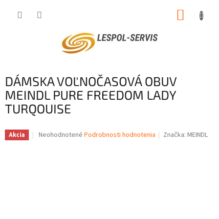
Prejsť
NÁKUP
na
obsah
KOŠÍK
DÁMSKA VOĽNOČASOVÁ OBUV
MEINDL PURE FREEDOM LADY
TURQOUISE
Priemerné
Neohodnotené
Podrobnosti hodnotenia
Značka:
MEINDL
Akcia
hodnotenie
produktu
je
0,0
z
5
hviezdičiek.