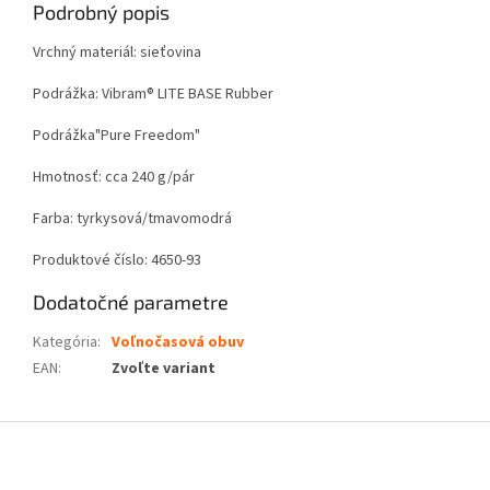
Podrobný popis
Vrchný materiál: sieťovina
Podrážka: Vibram® LITE BASE Rubber
Podrážka"Pure Freedom"
Hmotnosť: cca 240 g/pár
Farba: tyrkysová/tmavomodrá
Produktové číslo: 4650-93
Dodatočné parametre
Kategória
:
Voľnočasová obuv
EAN
:
Zvoľte variant
Z
á
p