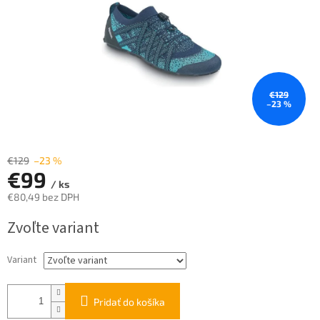
€129
–23 %
€129
–23 %
€99
/ ks
€80,49 bez DPH
Jednotková
Zvoľte variant
cena:
Variant
Pridať do košíka