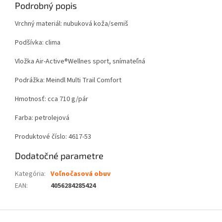
Podrobný popis
Vrchný materiál: nubuková koža/semiš
Podšívka: clima
Vložka Air-Active®Wellnes sport, snímateľná
Podrážka: Meindl Multi Trail Comfort
Hmotnosť: cca 710 g/pár
Farba: petrolejová
Produktové číslo: 4617-53
Dodatočné parametre
Kategória
:
Voľnočasová obuv
EAN
:
4056284285424
Z