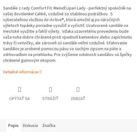
Sandále z rady Comfort Fit. Meindl Lipari Lady - perfektný spoločník na
vašej dovolenke! Ľahké, vzdušné so stabilnou podrážkou . S
vyberateľnou vložkou Air-Active®, ktorá umožní aj po náročných
výletoch topánky poriadne vysušiť a vyčistiť. Uzatvorené sandále na
mestské využitie a ľahší výlety. Vďaka uzavretému prevedeniu bude
vaša noha dobre chránená proti vpadnutí kamienkov alebo zapichnutiu
trávy či vetvičky, ale zároveň sú sandále veľmi vzdušné. Sťahovanie
sandálov je urobené pomocou pásu so suchým zipsom na päte a
zdrhovadlom na priehlavku. Pre zvýšenie odolnosti sandálov sú špičky
chránené gumovým okopom.
Detailné informácie
OPÝTAŤ SA
STRÁŽIŤ
ZDIEĽAŤ
Popis
Diskusia
Značka