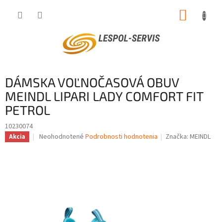
Prejsť
NÁKUP
na
obsah
KOŠÍK
DÁMSKA VOĽNOČASOVÁ OBUV
MEINDL LIPARI LADY COMFORT FIT
PETROL
10230074
Priemerné
Neohodnotené
Podrobnosti hodnotenia
Značka:
MEINDL
Akcia
hodnotenie
produktu
je
0,0
z
5
hviezdičiek.