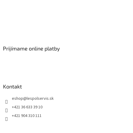
Prijímame online platby
Kontakt
eshop
@
lespolservis.sk
+421 36 633 39 10
+421 904 310 111