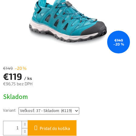
€149
–20 %
€149
–20 %
€119
/ ks
€96,75 bez DPH
Jednotková
Skladom
cena:
Variant
Pridať do košíka