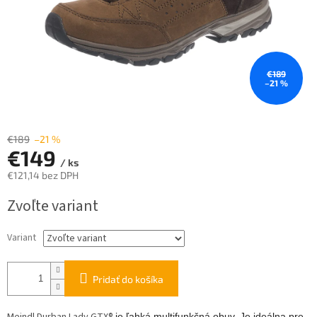
€189
–21 %
€189
–21 %
€149
/ ks
€121,14 bez DPH
Jednotková
Zvoľte variant
cena:
Variant
Pridať do košíka
je ľahká multifunkčná obuv. Je ideálna pre