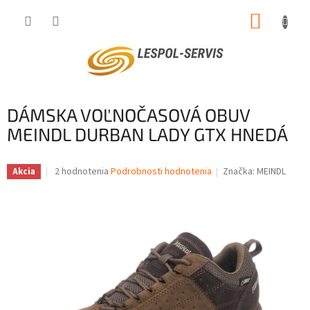
Prejsť
NÁKUP
na
obsah
KOŠÍK
DÁMSKA VOĽNOČASOVÁ OBUV
MEINDL DURBAN LADY GTX HNEDÁ
Priemerné
2 hodnotenia
Podrobnosti hodnotenia
Značka:
MEINDL
Akcia
hodnotenie
produktu
je
4,0
z
5
hviezdičiek.