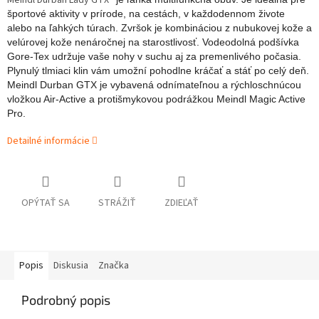
Meindl Durban Lady GTX®
športové aktivity v prírode, na cestách, v každodennom živote
alebo na ľahkých túrach. Zvršok je kombináciou z nubukovej kože a
velúrovej kože nenáročnej na starostlivosť. Vodeodolná podšívka
Gore-Tex udržuje vaše nohy v suchu aj za premenlivého počasia.
Plynulý tlmiaci klin vám umožní pohodlne kráčať a stáť po celý deň.
Meindl Durban GTX je vybavená odnímateľnou a rýchloschnúcou
vložkou Air-Active a protišmykovou podrážkou Meindl Magic Active
Pro
.
Detailné informácie
OPÝTAŤ SA
STRÁŽIŤ
ZDIEĽAŤ
Popis
Diskusia
Značka
Podrobný popis