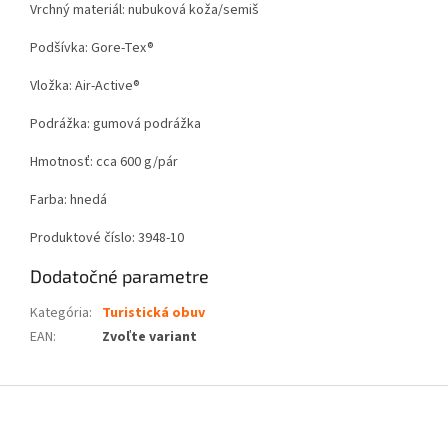
Vrchný materiál: nubuková koža/semiš
Podšívka: Gore-Tex®
Vložka: Air-Active®
Podrážka: gumová podrážka
Hmotnosť: cca 600 g/pár
Farba: hnedá
Produktové číslo: 3948-10
Dodatočné parametre
Kategória
:
Turistická obuv
EAN
:
Zvoľte variant
Z
á
p